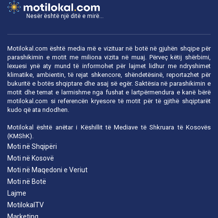
Nesër është një ditë e mirë...
Motilokal.com është media më e vizituar në botë në gjuhën shqipe për
parashikimin e motit me miliona vizita në muaj. Përveç këtij shërbimi,
lexuesi ynë aty mund të informohet për lajmet lidhur me ndryshimet
klimatike, ambientin, të rejat shkencore, shëndetësinë, reportazhet për
bukuritë e botës shqiptare dhe asaj së egër. Saktësia në parashikimin e
motit dhe temat e larmishme nga fushat e lartpërmendura e kanë bërë
motilokal.com
si referencën kryesore të motit për të gjithë shqiptarët
kudo që ata ndodhen.
Motilokal është anëtar i
Këshillit të Mediave të Shkruara të Kosovës
(KMShK).
Moti në Shqipëri
Moti në Kosovë
Moti në Maqedoni e Veriut
Moti në Botë
Lajme
MotilokalTV
Marketing