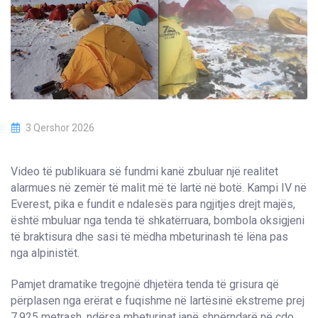
3 Qershor 2026
Video të publikuara së fundmi kanë zbuluar një realitet
alarmues në zemër të malit më të lartë në botë. Kampi IV në
Everest, pika e fundit e ndalesës para ngjitjes drejt majës,
është mbuluar nga tenda të shkatërruara, bombola oksigjeni
të braktisura dhe sasi të mëdha mbeturinash të lëna pas
nga alpinistët.
Pamjet dramatike tregojnë dhjetëra tenda të grisura që
përplasen nga erërat e fuqishme në lartësinë ekstreme prej
7.925 metrash, ndërsa mbeturinat janë shpërndarë në çdo