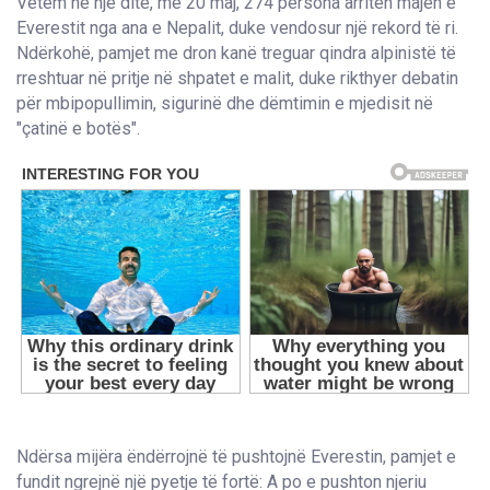
Vetëm në një ditë, më 20 maj, 274 persona arritën majën e
Everestit nga ana e Nepalit, duke vendosur një rekord të ri.
Ndërkohë, pamjet me dron kanë treguar qindra alpinistë të
rreshtuar në pritje në shpatet e malit, duke rikthyer debatin
për mbipopullimin, sigurinë dhe dëmtimin e mjedisit në
"çatinë e botës".
Ndërsa mijëra ëndërrojnë të pushtojnë Everestin, pamjet e
fundit ngrejnë një pyetje të fortë: A po e pushton njeriu