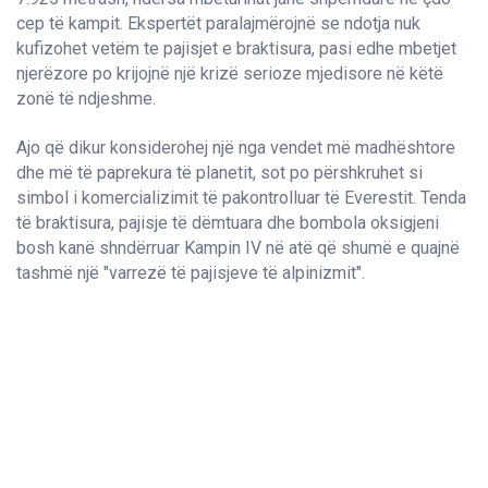
cep të kampit. Ekspertët paralajmërojnë se ndotja nuk
kufizohet vetëm te pajisjet e braktisura, pasi edhe mbetjet
njerëzore po krijojnë një krizë serioze mjedisore në këtë
zonë të ndjeshme.
Ajo që dikur konsiderohej një nga vendet më madhështore
dhe më të paprekura të planetit, sot po përshkruhet si
simbol i komercializimit të pakontrolluar të Everestit. Tenda
të braktisura, pajisje të dëmtuara dhe bombola oksigjeni
bosh kanë shndërruar Kampin IV në atë që shumë e quajnë
tashmë një "varrezë të pajisjeve të alpinizmit".