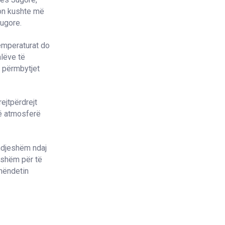
jon kushte më
Jugore.
temperaturat do
alëve të
i përmbytjet
ejtpërdrejt
jë atmosferë
 ndjeshëm ndaj
rshëm për të
hëndetin