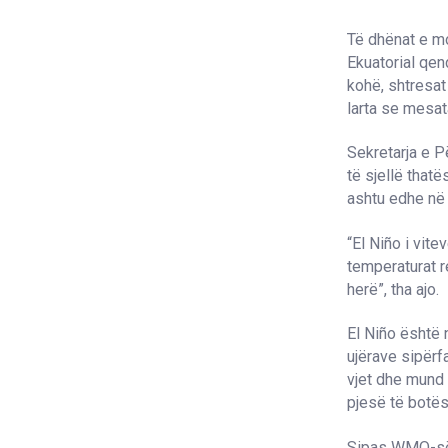
Të dhënat e mo
Ekuatorial qen
kohë, shtresat
larta se mesat
Sekretarja e P
të sjellë thatë
ashtu edhe në
“El Niño i vit
temperaturat r
herë”, tha ajo.
El Niño është 
ujërave sipërf
vjet dhe mund 
pjesë të botë
Sipas WMO-së,