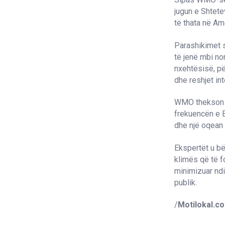
jugun e Shtete
të thata në Am
Parashikimet s
të jenë mbi nor
nxehtësisë, pë
dhe reshjet in
WMO thekson se
frekuencën e E
dhe një oqean 
Ekspertët u bë
klimës që të f
minimizuar nd
publik.
/
Motilokal.c