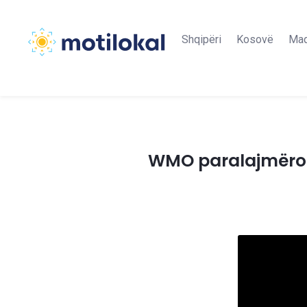
Shqipëri
Kosovë
Maq
WMO paralajmëron r