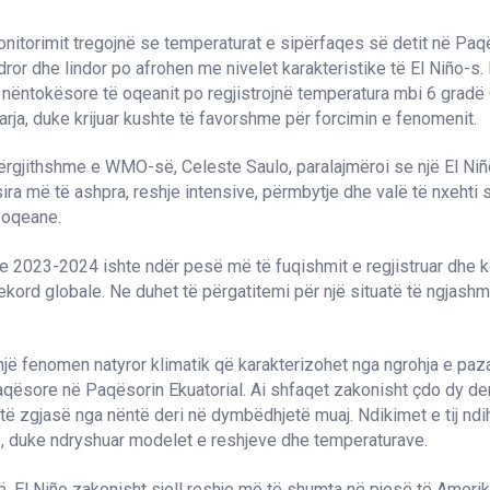
nitorimit tregojnë se temperaturat e sipërfaqes së detit në Paq
dror dhe lindor po afrohen me nivelet karakteristike të El Niño-s. 
 nëntokësore të oqeanit po regjistrojnë temperatura mbi 6 gradë
arja, duke krijuar kushte të favorshme për forcimin e fenomenit.
ërgjithshme e WMO-së, Celeste Saulo, paralajmëroi se një El Niñ
sira më të ashpra, reshje intensive, përmbytje dhe valë të nxehti 
 oqeane.
eve 2023-2024 ishte ndër pesë më të fuqishmit e regjistruar dhe k
ekord globale. Ne duhet të përgatitemi për një situatë të ngjash
një fenomen natyror klimatik që karakterizohet nga ngrohja e paz
aqësore në Paqësorin Ekuatorial. Ai shfaqet zakonisht çdo dy der
të zgjasë nga nëntë deri në dymbëdhjetë muaj. Ndikimet e tij n
s, duke ndryshuar modelet e reshjeve dhe temperaturave.
 El Niño zakonisht sjell reshje më të shumta në pjesë të Ameri