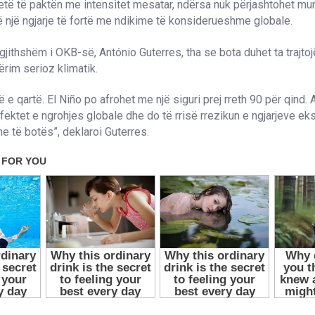
 jetë të paktën me intensitet mesatar, ndërsa nuk përjashtohet mu
 një ngjarje të fortë me ndikime të konsiderueshme globale.
rgjithshëm i OKB-së, António Guterres, tha se bota duhet ta trajtoj
ërim serioz klimatik.
e qartë. El Niño po afrohet me një siguri prej rreth 90 për qind. 
ektet e ngrohjes globale dhe do të rrisë rrezikun e ngjarjeve ek
e të botës”, deklaroi Guterres.