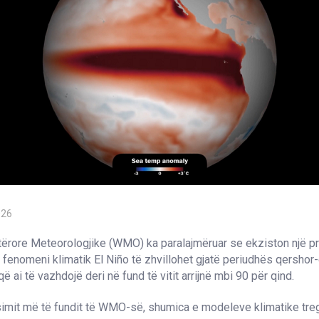
026
ërore Meteorologjike (WMO) ka paralajmëruar se ekziston një pro
 fenomeni klimatik El Niño të zhvillohet gjatë periudhës qershor
ë ai të vazhdojë deri në fund të vitit arrijnë mbi 90 për qind.
simit më të fundit të WMO-së, shumica e modeleve klimatike treg