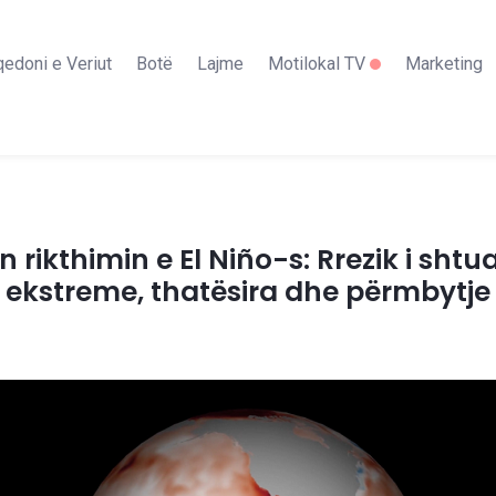
edoni e Veriut
Botë
Lajme
Motilokal TV
Marketing
ikthimin e El Niño-s: Rrezik i sht
ekstreme, thatësira dhe përmbytje