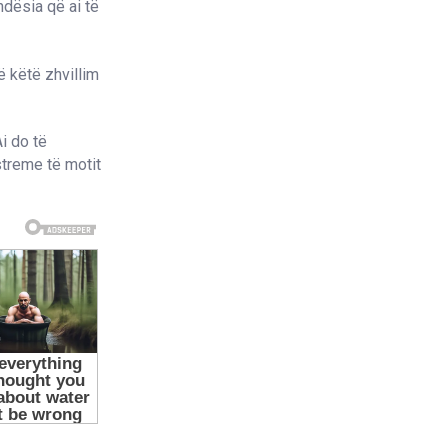
ndësia që ai të
ë këtë zhvillim
Ai do të
streme të motit