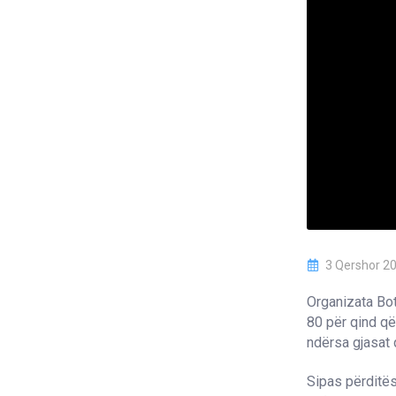
3 Qershor 2
Organizata Bot
80 për qind që
ndërsa gjasat q
Sipas përditë