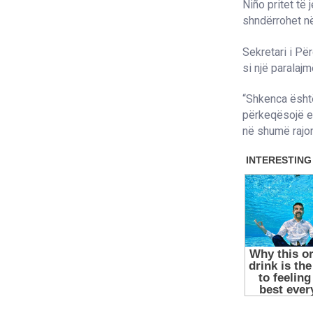
Niño pritet të
shndërrohet në
Sekretari i Pë
si një paralajm
“Shkenca është 
përkeqësojë ef
në shumë rajon