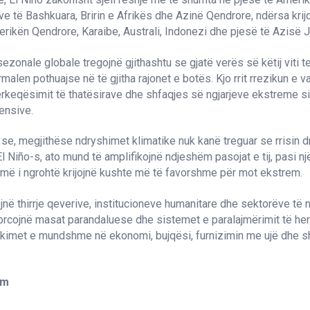
ve të Bashkuara, Bririn e Afrikës dhe Azinë Qendrore, ndërsa kri
erikën Qendrore, Karaibe, Australi, Indonezi dhe pjesë të Azisë 
ezonale globale tregojnë gjithashtu se gjatë verës së këtij viti 
malen pothuajse në të gjitha rajonet e botës. Kjo rrit rrezikun e v
rkeqësimit të thatësirave dhe shfaqjes së ngjarjeve ekstreme s
tensive.
, megjithëse ndryshimet klimatike nuk kanë treguar se rrisin dr
l Niño-s, ato mund të amplifikojnë ndjeshëm pasojat e tij, pasi n
më i ngrohtë krijojnë kushte më të favorshme për mot ekstrem.
jnë thirrje qeverive, institucioneve humanitare dhe sektorëve të
orcojnë masat parandaluese dhe sistemet e paralajmërimit të he
ikimet e mundshme në ekonomi, bujqësi, furnizimin me ujë dhe s
om