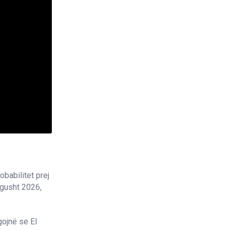
babilitet prej
-gusht 2026,
ojnë se El