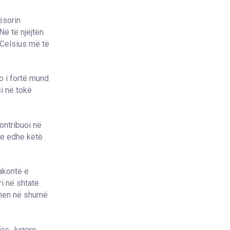
ësorin
Në të njëjtën
 Celsius më të
o i fortë mund
si në tokë
ontribuoi në
me edhe këtë
akontë e
i në shtatë
dihen në shumë
kës Jugore,