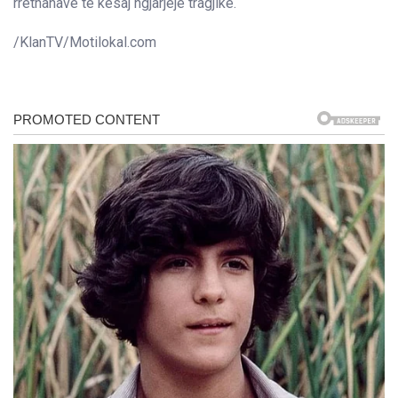
rrethanave të kësaj ngjarjeje tragjike.
/KlanTV/Motilokal.com