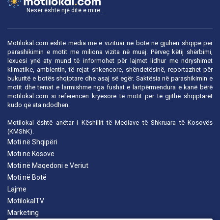
Nesër është një ditë e mirë...
Motilokal.com është media më e vizituar në botë në gjuhën shqipe për
parashikimin e motit me miliona vizita në muaj. Përveç këtij shërbimi,
lexuesi ynë aty mund të informohet për lajmet lidhur me ndryshimet
klimatike, ambientin, të rejat shkencore, shëndetësinë, reportazhet për
bukuritë e botës shqiptare dhe asaj së egër. Saktësia në parashikimin e
motit dhe temat e larmishme nga fushat e lartpërmendura e kanë bërë
motilokal.com
si referencën kryesore të motit për të gjithë shqiptarët
kudo që ata ndodhen.
Motilokal është anëtar i
Këshillit të Mediave të Shkruara të Kosovës
(KMShK).
Moti në Shqipëri
Moti në Kosovë
Moti në Maqedoni e Veriut
Moti në Botë
Lajme
MotilokalTV
Marketing