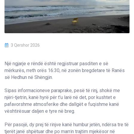
3 Qershor 2026
Një ngjarje e rëndë është regjistruar pasditen e së
mërkurës, rreth orës 16:30, në zonën bregdetare të Ranës
së Hedhun në Shëngjin.
Sipas informacioneve paraprake, pesë të rinj, shokë me
njëri-tjetrin, kanë hyrë për t’u larë në det, por kushtet e
pafavorshme atmosferike dhe dallgët e fuqishme kanë
vështirësuar daljen e tyre në breg.
Për pasojë, dy prej të rinjve kanë humbur jetën, ndërsa tre të
tjerët janë shpëtuar dhe po marrin trajtim mjekësor në