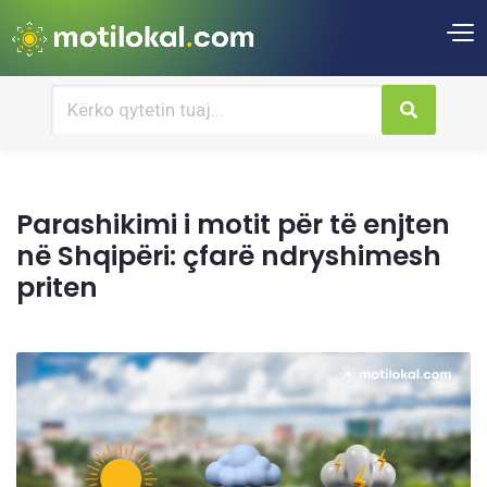
Parashikimi i motit për të enjten
në Shqipëri: çfarë ndryshimesh
priten