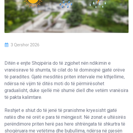
3 Qershor 2026
Ditën e enjte Shqipëria do të zgjohet nën ndikimin e
vranësirave të shumta, të cilat do të dominojnë gjatë orëve
të paradites. Gjatë mesditës priten intervale me kthjellime,
ndërsa në vijim të ditës moti do të përmirësohet
gradualisht, duke sjellë më shumë diell dhe vetëm vranësira
të pakta kalimtare.
Reshjet e shiut do të jenë të pranishme kryesisht gjatë
natës dhe në orët e para të mëngjesit. Në zonat e ultësirës
perëndimore priten herë pas here shtrëngata të shkurtra të
shoqëruara me vetëtima dhe bubullima, ndërsa në pjesën