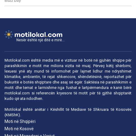
Nesër është një ditë e mirë...
Motilokal.com është media më e vizituar në botë në gjuhën shqipe për
parashikimin e motit me miliona vizita në muaj. Përveç këtij shërbimi,
lexuesi ynë aty mund të informohet për lajmet lidhur me ndryshimet
klimatike, ambientin, të rejat shkencore, shëndetësinë, reportazhet për
bukuritë e botës shqiptare dhe asaj së egër. Saktësia në parashikimin e
motit dhe temat e larmishme nga fushat e lartpërmendura e kanë bërë
motilokal.com
si referencën kryesore të motit për të gjithë shqiptarët
kudo që ata ndodhen.
Motilokal është anëtar i
Këshillit të Mediave të Shkruara të Kosovës
(KMShK).
Moti në Shqipëri
Moti në Kosovë