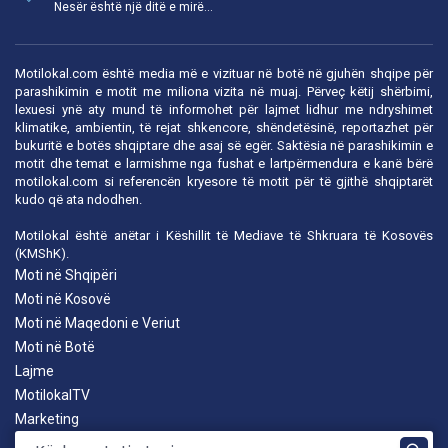
Nesër është një ditë e mirë...
Motilokal.com është media më e vizituar në botë në gjuhën shqipe për
parashikimin e motit me miliona vizita në muaj. Përveç këtij shërbimi,
lexuesi ynë aty mund të informohet për lajmet lidhur me ndryshimet
klimatike, ambientin, të rejat shkencore, shëndetësinë, reportazhet për
bukuritë e botës shqiptare dhe asaj së egër. Saktësia në parashikimin e
motit dhe temat e larmishme nga fushat e lartpërmendura e kanë bërë
motilokal.com
si referencën kryesore të motit për të gjithë shqiptarët
kudo që ata ndodhen.
Motilokal është anëtar i
Këshillit të Mediave të Shkruara të Kosovës
(KMShK).
Moti në Shqipëri
Moti në Kosovë
Moti në Maqedoni e Veriut
Moti në Botë
Lajme
MotilokalTV
Marketing