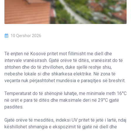
10 Qershor 2026
Të enjten në Kosovë pritet mot fillimisht me diell dhe
intervale vranësirash. Gjatë orëve të ditës, vranësirat do të
shtohen dhe do të zhvillohen, duke sjellë reshje shiu,
rrebeshe lokale si dhe shkarkesa elektrike. Në zona të
veçanta nuk përjashtohet mundësia e paraqitjes së breshrit.
Temperaturat do të shënojnë luhatje, me minimale rreth 16°C
në orët e para të ditës dhe maksimale deri në 29°C gjatë
pasdites.
Gjatë orëve të mesditës, indeksi UV pritet të jetë i lartë, ndaj
këshillohet shmangia e ekspozimit të gjatë në diell dhe