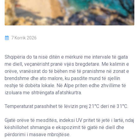
7 Korrik 2026
Shqipëria do ta nisë ditën e mërkurë me intervale të gjata
me diell, veçanërisht pranë vijës bregdetare. Me kalimin e
orëve, vranësirat do të bëhen më të pranishme në zonat e
brendshme dhe ato malore, ku pasdite mund të sjellin
reshje të dobëta lokale. Në Alpe priten edhe zhvillime të
izoluara me shtrëngata afatshkurtra.
Temperaturat parashihet të lëvizin prej 21°C deri në 31°C.
Gjatë orëve të mesditës, indeksi UV pritet të jetë i lartë, ndaj
këshillohet shmangia e ekspozimit të gjatë në diell dhe
përdorimi i masave mbrojtëse.