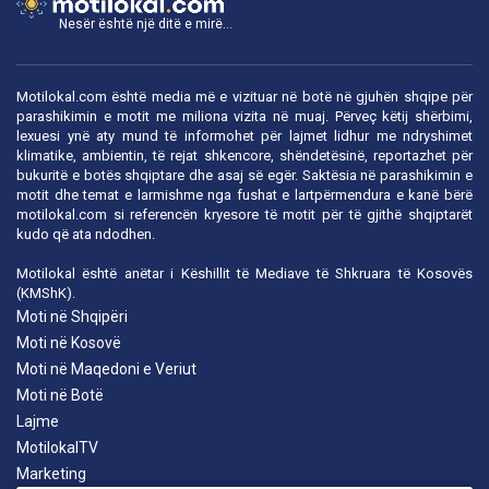
Nesër është një ditë e mirë...
Motilokal.com është media më e vizituar në botë në gjuhën shqipe për
parashikimin e motit me miliona vizita në muaj. Përveç këtij shërbimi,
lexuesi ynë aty mund të informohet për lajmet lidhur me ndryshimet
klimatike, ambientin, të rejat shkencore, shëndetësinë, reportazhet për
bukuritë e botës shqiptare dhe asaj së egër. Saktësia në parashikimin e
motit dhe temat e larmishme nga fushat e lartpërmendura e kanë bërë
motilokal.com
si referencën kryesore të motit për të gjithë shqiptarët
kudo që ata ndodhen.
Motilokal është anëtar i
Këshillit të Mediave të Shkruara të Kosovës
(KMShK).
Moti në Shqipëri
Moti në Kosovë
Moti në Maqedoni e Veriut
Moti në Botë
Lajme
MotilokalTV
Marketing