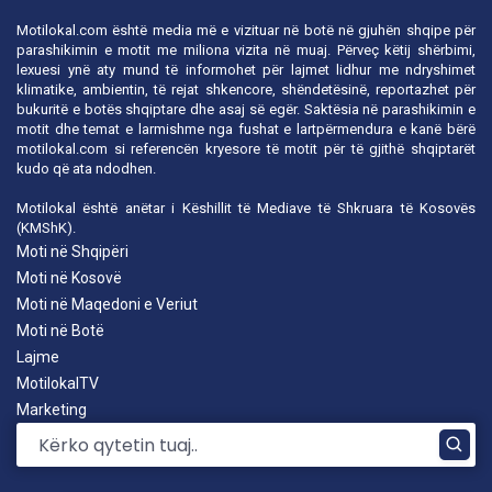
Motilokal.com është media më e vizituar në botë në gjuhën shqipe për
parashikimin e motit me miliona vizita në muaj. Përveç këtij shërbimi,
lexuesi ynë aty mund të informohet për lajmet lidhur me ndryshimet
klimatike, ambientin, të rejat shkencore, shëndetësinë, reportazhet për
bukuritë e botës shqiptare dhe asaj së egër. Saktësia në parashikimin e
motit dhe temat e larmishme nga fushat e lartpërmendura e kanë bërë
motilokal.com
si referencën kryesore të motit për të gjithë shqiptarët
kudo që ata ndodhen.
Motilokal është anëtar i
Këshillit të Mediave të Shkruara të Kosovës
(KMShK).
Moti në Shqipëri
Moti në Kosovë
Moti në Maqedoni e Veriut
Moti në Botë
Lajme
MotilokalTV
Marketing