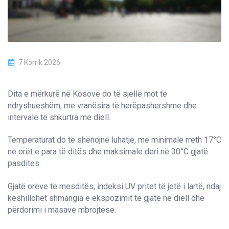
7 Korrik 2026
Dita e mërkurë në Kosovë do të sjellë mot të
ndryshueshëm, me vranësira të herëpashershme dhe
intervale të shkurtra me diell.
Temperaturat do të shënojnë luhatje, me minimale rreth 17°C
në orët e para të ditës dhe maksimale deri në 30°C gjatë
pasdites.
Gjatë orëve të mesditës, indeksi UV pritet të jetë i lartë, ndaj
këshillohet shmangia e ekspozimit të gjatë në diell dhe
përdorimi i masave mbrojtëse.