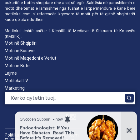
bukuritë e botës shqiptare dhe asaj së egër. Saktësia në parashikimin e
motit dhe temat e larmishme nga fushat e lartpërmendura e kanë bërë
motilokal.com
si referencën kryesore të motit për të gjithë shqiptarët
kudo që ata ndodhen.
Motilokal është anëtar i
Këshillit të Mediave të Shkruara të Kosovës
(KMShK).
Moti në Shqipëri
Moti në Kosovë
Moti në Maqedoni e Veriut
Moti në Botë
Lajme
MotilokalTV
Marketing
Politika e privatësisë
|
by: TROKIT.com
© 2026 Motilokal. All rights reserved