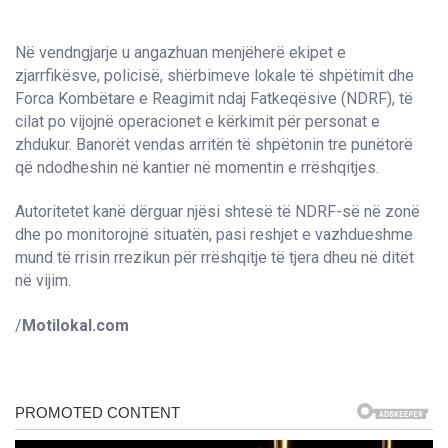
Në vendngjarje u angazhuan menjëherë ekipet e
zjarrfikësve, policisë, shërbimeve lokale të shpëtimit dhe
Forca Kombëtare e Reagimit ndaj Fatkeqësive (NDRF), të
cilat po vijojnë operacionet e kërkimit për personat e
zhdukur. Banorët vendas arritën të shpëtonin tre punëtorë
që ndodheshin në kantier në momentin e rrëshqitjes.
Autoritetet kanë dërguar njësi shtesë të NDRF-së në zonë
dhe po monitorojnë situatën, pasi reshjet e vazhdueshme
mund të rrisin rrezikun për rrëshqitje të tjera dheu në ditët
në vijim.
/
Motilokal.com