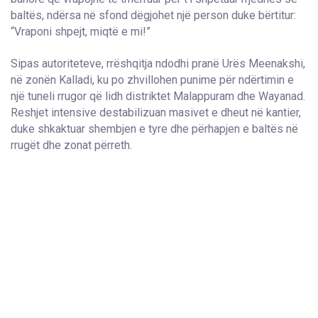
baltës, ndërsa në sfond dëgjohet një person duke bërtitur:
“Vraponi shpejt, miqtë e mi!”
Sipas autoriteteve, rrëshqitja ndodhi pranë Urës Meenakshi,
në zonën Kalladi, ku po zhvillohen punime për ndërtimin e
një tuneli rrugor që lidh distriktet Malappuram dhe Wayanad.
Reshjet intensive destabilizuan masivet e dheut në kantier,
duke shkaktuar shembjen e tyre dhe përhapjen e baltës në
rrugët dhe zonat përreth.