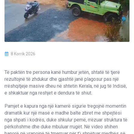
8 Korrik 2026
Të paktën tre persona kanë humbur jetën, shtatë të tjerë
rezultojnë të zhdukur dhe gjashtë janë plagosur pas një
rrëshqitjeje masive dheu në shtetin Kerala, në jug të Indisë,
e shkaktuar nga reshjet e dendura të shiut.
Pamjet e kapura nga një kamerë sigurie tregojnë momentin
dramatik kur një masë e madhe balte zbret me shpejtësi
nga shpati i kodrës, duke shkulur pemë, rrëzuar struktura të
përkohshme dhe duke mbuluar rrugët. Në video shihen
banorë që vrapojnë të tmerruar për t’i shpëtuar rrjedhës së