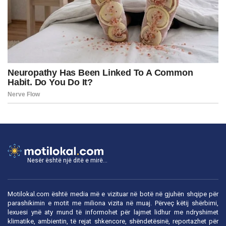
Nesër është një ditë e mirë...
Motilokal.com është media më e vizituar në botë në gjuhën shqipe për
parashikimin e motit me miliona vizita në muaj. Përveç këtij shërbimi,
lexuesi ynë aty mund të informohet për lajmet lidhur me ndryshimet
klimatike, ambientin, të rejat shkencore, shëndetësinë, reportazhet për