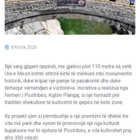
8 Korrik 2026
Një varg gjigant qepësh, me gjatësi plot 110 metra sa vetë
Ura e Mesit është shtrirë këtë të mërkurë mbi monumentin
historik, duke krijuar një pamje të pazakontë dhe duke
tërhequr vëmendjen e vizitorëve. Iniciativa u realizua nga
fermeri i Postribës, Kujtim Plangaj, si një homazh për
traditën shekullore të kultivimit të qepës në këtë zonë.
Ky projekt vjen si përmbushje e një premtimi të dhënë tre
vite më parë dhe synon të promovojë një nga kulturat
bujqësore më të njohura të Postribës, e cila kultivohet prej
afro 300 vitesh.