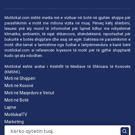
Motilokal.com është media më e vizituar në botë në gjuhën shqipe për
parashikimin e motit me miliona vizita në muaj. Përveç këtij shërbimi,
lexuesi ynë aty mund të informohet për lajmet lidhur me ndryshimet
klimatike, ambientin, të rejat shkencore, shëndetësinë, reportazhet për
bukuritë e botës shqiptare dhe asaj së egër. Saktësia në parashikimin e
motit dhe temat e larmishme nga fushat e lartpërmendura e kanë bërë
motilokal.com
si referencën kryesore të motit për të gjithë shqiptarët
kudo që ata ndodhen.
Motilokal është anëtar i
Këshillit të Mediave të Shkruara të Kosovës
(KMShK).
Moti në Shqipëri
Moti në Kosovë
Moti në Maqedoni e Veriut
Moti në Botë
Lajme
MotilokalTV
Marketing