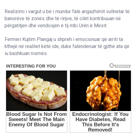
Realizimi i vargut u bë i mundur falë angazhimit vullnetar të
banorëve të zonës dhe të rinjve, të cilët kontribuuan në
përgatitjen dhe vendosjen e tij mbi Urën e Mesit.
Fermeri Kujtim Plangaj u shpreh i emocionuar që arriti ta
kthejë në realitet këtë ide, duke falënderuar të gjithë ata që
iu bashkuan nismës.