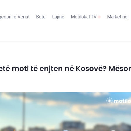
edoni e Veriut
Botë
Lajme
Motilokal TV
Marketing
 jetë moti të enjten në Kosovë? Mëson