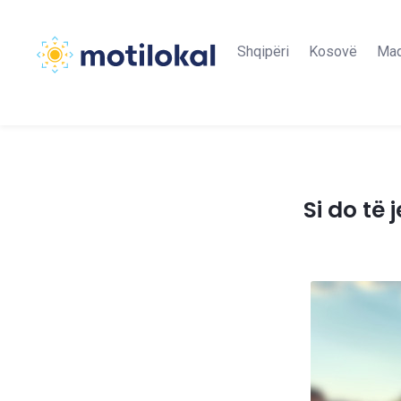
Shqipëri
Kosovë
Maq
Si do të