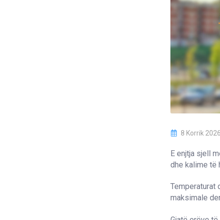
8 Korrik 202
E enjtja sjell
dhe kalime të 
Temperaturat d
maksimale deri
Gjatë orëve të 