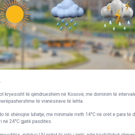
6
 mot kryesisht të qëndrueshëm në Kosovë, me dominim të interval
herëpashershme të vranësirave të lehta.
o të shënojnë luhatje, me minimale rreth 14°C në orët e para të 
 në 24°C gjatë pasdites.
mesditës, indeksi UV pritet të jetë i lartë, ndaj këshillohet shman