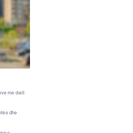
eve me diell
ditës dhe
gia e