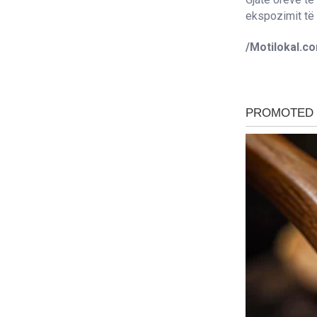
ekspozimit të 
/Motilokal.c