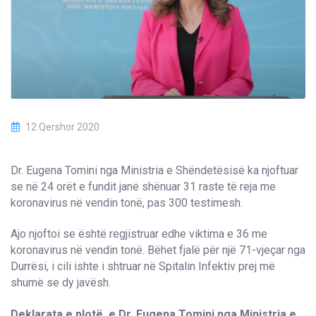
12 Qershor 2020
Dr. Eugena Tomini nga Ministria e Shëndetësisë ka njoftuar
se në 24 orët e fundit janë shënuar 31 raste të reja me
koronavirus në vendin tonë, pas 300 testimesh.
Ajo njoftoi se është regjistruar edhe viktima e 36 me
koronavirus në vendin tonë. Bëhet fjalë për një 71-vjeçar nga
Durrësi, i cili ishte i shtruar në Spitalin Infektiv prej më
shumë se dy javësh.
Deklarata e plotë e Dr. Eugena Tomini nga Ministria e