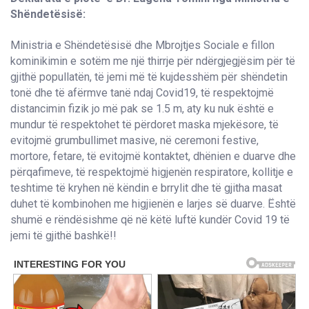
Shëndetësisë:
Ministria e Shëndetësisë dhe Mbrojtjes Sociale e fillon
kominikimin e sotëm me një thirrje për ndërgjegjësim për të
gjithë popullatën, të jemi më të kujdesshëm për shëndetin
tonë dhe të afërmve tanë ndaj Covid19, të respektojmë
distancimin fizik jo më pak se 1.5 m, aty ku nuk është e
mundur të respektohet të përdoret maska mjekësore, të
evitojmë grumbullimet masive, në ceremoni festive,
mortore, fetare, të evitojmë kontaktet, dhënien e duarve dhe
përqafimeve, të respektojmë higjenën respiratore, kollitje e
teshtime të kryhen në këndin e brrylit dhe të gjitha masat
duhet të kombinohen me higjienën e larjes së duarve. Është
shumë e rëndësishme që në këtë luftë kundër Covid 19 të
jemi të gjithë bashkë!!