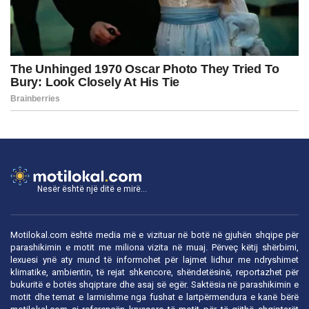
Nesër është një ditë e mirë...
Motilokal.com është media më e vizituar në botë në gjuhën shqipe për
parashikimin e motit me miliona vizita në muaj. Përveç këtij shërbimi,
lexuesi ynë aty mund të informohet për lajmet lidhur me ndryshimet
klimatike, ambientin, të rejat shkencore, shëndetësinë, reportazhet për
bukuritë e botës shqiptare dhe asaj së egër. Saktësia në parashikimin e
motit dhe temat e larmishme nga fushat e lartpërmendura e kanë bërë