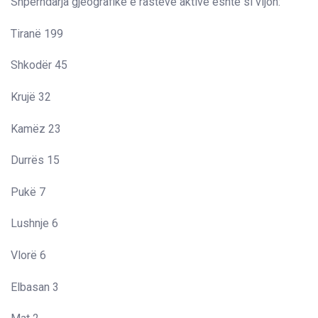
Shpërndarja gjeografike e rasteve aktive është si vijon:
Tiranë 199
Shkodër 45
Krujë 32
Kamëz 23
Durrës 15
Pukë 7
Lushnje 6
Vlorë 6
Elbasan 3