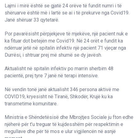
Lajmi i mirë është se gjatë 24 orëve të fundit numri i të
shëruarve është më i lartë se ai i të prekurve nga Covid19.
Janë shëruar 33 qytetarë.
Por pavarësisht përpjekjeve të mjekëve, një pacient nuk e
ka fituar dot betejën me Covid19. Në 24 orët e fundit ka
ndërruar jetë në spitalin infektiv një pacient 71 vjeçar nga
Durrësi, i shtruar prej më shumë se dy javësh.
Aktualisht në spitalin infektiv po marrin sherbim 48
pacientë, prej tyre 7 janë në terapi intensive.
Në vendin tonë janë aktualisht 346 persona aktivë me
COVID19, kryesisht në Tiranë, Shkodër, Krujë ku ka
transmetime komunitare.
Ministria e Shëndetësisë dhe Mbrojtjes Sociale ju fton edhe
njëherë për t’u treguar të kujdesshëm për respektimin e
rregullave dhe për të mos e ulur vigjilencën në asnjë