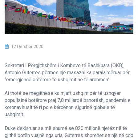
12 Qershor 2020
Sekretari i Përgjithshëm i Kombeve të Bashkuara (OKB),
Antonio Guterres përmes një masazhi ka paralajmëruar për
“emergjencë botërore të ushqimit në të ardhmen”.
Ai thotë se megjithëse ka mjaft ushqim për të ushqyer
popullsinë botërore prej 7,8 miliardë banorësh, pandemia e
koronavirusit të ri po e kërcënon sigurinë globale të
ushqimit.
Duke deklaruar se më shumë se 820 milionë njerëz në të
gjithë botën vuajnë nga uria, Guterres shprehet se një në çdo