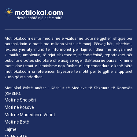
Nesër është një ditë e mirë...
Motilokal.com është media më e vizituar në botë në gjuhën shqipe për
parashikimin e motit me miliona vizita në muaj. Përveç këtij shërbimi,
lexuesi ynë aty mund të informohet për lajmet lidhur me ndryshimet
klimatike, ambientin, të rejat shkencore, shëndetësinë, reportazhet për
bukuritë e botës shqiptare dhe asaj së egër. Saktësia në parashikimin e
motit dhe temat e larmishme nga fushat e lartpërmendura e kanë bërë
motilokal.com
si referencën kryesore të motit për të gjithë shqiptarët
kudo që ata ndodhen.
Motilokal është anëtar i
Këshillit të Mediave të Shkruara të Kosovës
(KMShK).
Moti në Shqipëri
Moti në Kosovë
Moti në Maqedoni e Veriut
Moti në Botë
Lajme
MotilokalTV