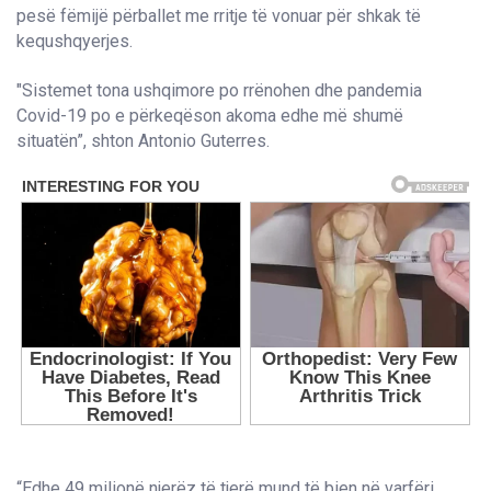
pesë fëmijë përballet me rritje të vonuar për shkak të
kequshqyerjes.
"Sistemet tona ushqimore po rrënohen dhe pandemia
Covid-19 po e përkeqëson akoma edhe më shumë
situatën”, shton Antonio Guterres.
“Edhe 49 milionë njerëz të tjerë mund të bien në varfëri