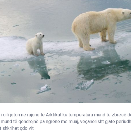
i cili jeton në rajone të Arktikut ku temperatura mund të zbresë d
 mund të qëndrojnë pa ngrënë me muaj, veçanërisht gjatë periud
it shkrihet çdo vit.