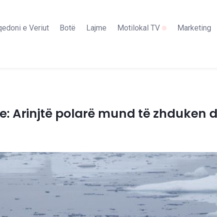
edoni e Veriut
Botë
Lajme
Motilokal TV
Marketing
: Arinjtë polarë mund të zhduken de