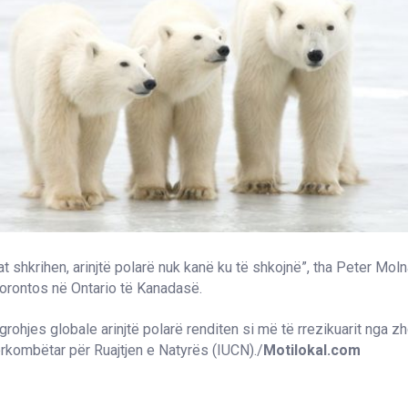
at shkrihen, arinjtë polarë nuk kanë ku të shkojnë”, tha Peter Mol
 Torontos në Ontario të Kanadasë.
grohjes globale arinjtë polarë renditen si më të rrezikuarit nga zh
rkombëtar për Ruajtjen e Natyrës (IUCN)./
Motilokal.com