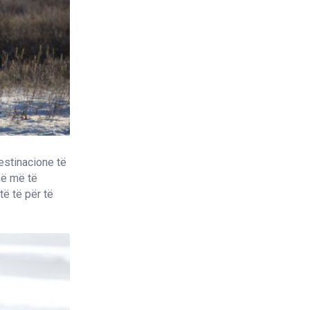
estinacione të
në më të
të të për të