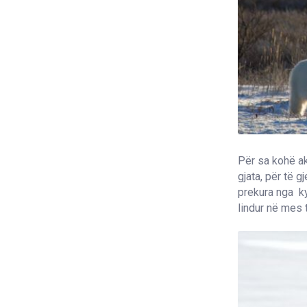
Për sa kohë ak
gjata, për të 
prekura nga ky
lindur në mes 