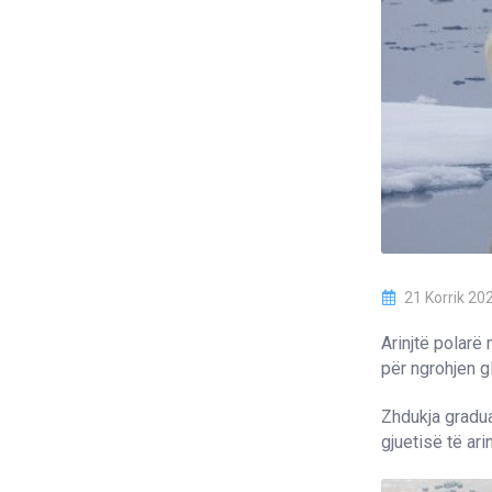
21 Korrik 20
Arinjtë polarë
për ngrohjen g
Zhdukja gradua
gjuetisë të ari