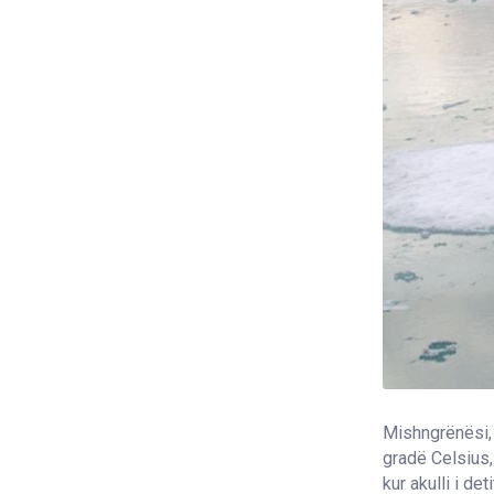
Mishngrënësi, 
gradë Celsius,
kur akulli i det