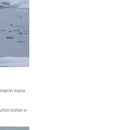
ërmarrin masa
kurton kohën e