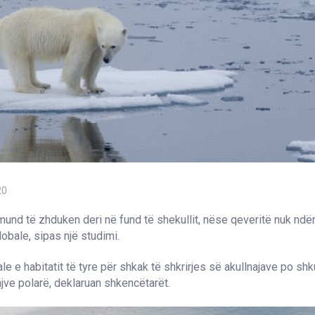
20
 mund të zhduken deri në fund të shekullit, nëse qeveritë nuk nd
lobale, sipas një studimi.
le e habitatit të tyre për shkak të shkrirjes së akullnajave po sh
njve polarë, deklaruan shkencëtarët.