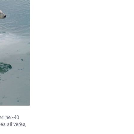
eri në -40
hës së verës,