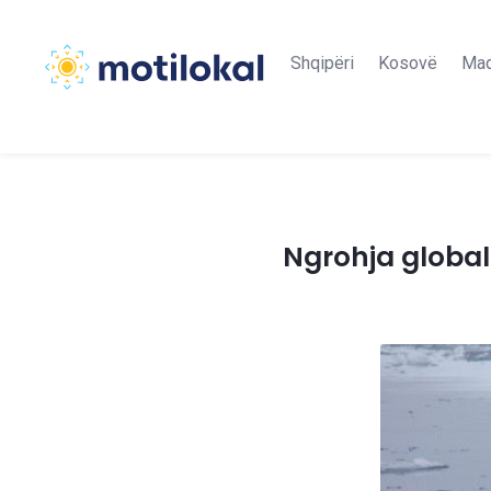
Shqipëri
Kosovë
Maq
Ngrohja globale