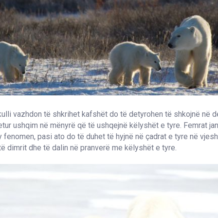
ulli vazhdon të shkrihet kafshët do të detyrohen të shkojnë në d
gjetur ushqim në mënyrë që të ushqejnë këlyshët e tyre. Femrat ja
 fenomen, pasi ato do të duhet të hyjnë në çadrat e tyre në vjesh
të dimrit dhe të dalin në pranverë me këlyshët e tyre.