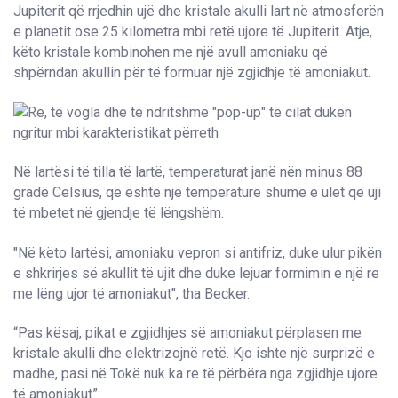
Jupiterit që rrjedhin ujë dhe kristale akulli lart në atmosferën
e planetit ose 25 kilometra mbi retë ujore të Jupiterit. Atje,
këto kristale kombinohen me një avull amoniaku që
shpërndan akullin për të formuar një zgjidhje të amoniakut.
Në lartësi të tilla të lartë, temperaturat janë nën minus 88
gradë Celsius, që është një temperaturë shumë e ulët që uji
të mbetet në gjendje të lëngshëm.
"Në këto lartësi, amoniaku vepron si antifriz, duke ulur pikën
e shkrirjes së akullit të ujit dhe duke lejuar formimin e një re
me lëng ujor të amoniakut", tha Becker.
“Pas kësaj, pikat e zgjidhjes së amoniakut përplasen me
kristale akulli dhe elektrizojnë retë. Kjo ishte një surprizë e
madhe, pasi në Tokë nuk ka re të përbëra nga zgjidhje ujore
të amoniakut”.