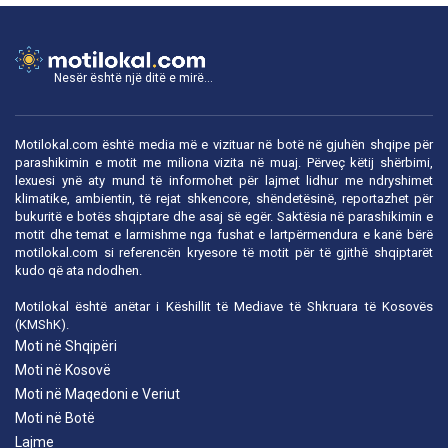
Nesër është një ditë e mirë...
Motilokal.com është media më e vizituar në botë në gjuhën shqipe për
parashikimin e motit me miliona vizita në muaj. Përveç këtij shërbimi,
lexuesi ynë aty mund të informohet për lajmet lidhur me ndryshimet
klimatike, ambientin, të rejat shkencore, shëndetësinë, reportazhet për
bukuritë e botës shqiptare dhe asaj së egër. Saktësia në parashikimin e
motit dhe temat e larmishme nga fushat e lartpërmendura e kanë bërë
motilokal.com
si referencën kryesore të motit për të gjithë shqiptarët
kudo që ata ndodhen.
Motilokal është anëtar i
Këshillit të Mediave të Shkruara të Kosovës
(KMShK).
Moti në Shqipëri
Moti në Kosovë
Moti në Maqedoni e Veriut
Moti në Botë
Lajme