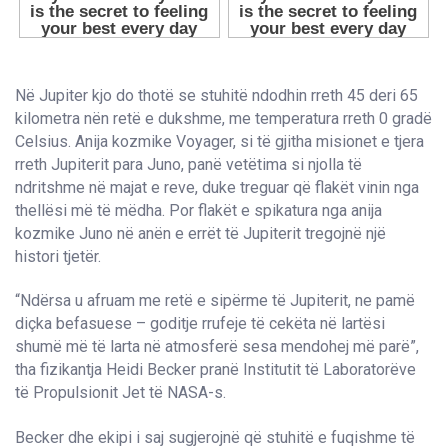
Në Jupiter kjo do thotë se stuhitë ndodhin rreth 45 deri 65
kilometra nën retë e dukshme, me temperatura rreth 0 gradë
Celsius. Anija kozmike Voyager, si të gjitha misionet e tjera
rreth Jupiterit para Juno, panë vetëtima si njolla të
ndritshme në majat e reve, duke treguar që flakët vinin nga
thellësi më të mëdha. Por flakët e spikatura nga anija
kozmike Juno në anën e errët të Jupiterit tregojnë një
histori tjetër.
“Ndërsa u afruam me retë e sipërme të Jupiterit, ne pamë
diçka befasuese – goditje rrufeje të cekëta në lartësi
shumë më të larta në atmosferë sesa mendohej më parë”,
tha fizikantja Heidi Becker pranë Institutit të Laboratorëve
të Propulsionit Jet të NASA-s.
Becker dhe ekipi i saj sugjerojnë që stuhitë e fuqishme të