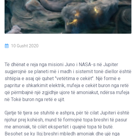
10 Gusht 2020
Të dhënat e reja nga misioni Juno i NASA-s në Jupiter
sugjerojnë se planeti më i madh i sistemit tonë diellor është
shtëpia e asaj që quhet "vetëtima e cekët". Një formë e
papritur e shkarkimit elektrik, rrufeja e cekët buron nga retë
që përmbajnë një zgjidhje ujore të amoniakut, ndërsa rrufeja
në Tokë buron nga retë e ujit.
Gjetje të tjera se stuhitë e ashpra, për të cilat Jupiteri është
njohur prej kohësh, mund të formojnë topa breshri të pasur
me amoniak, të cilët ekspertët i quajnë topa të butë.
Besohet se ky lloj breshri mbledh amoniak dhe ujë nga