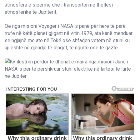
atmosfera e sipërme dhe i transporton në thellësi
atmosferike të Jupiterit.
Që nga misioni Voyager i NASA-s panë për herë të parë
rrufe në këtë planet gjigant në vitin 1979, ata kanë menduar
se ngjajnë me ato në Tokë ose shfaqen vetëm në stuhi ku
uji është në gjendje të lëngët, të ngurtë ose të gaztë.