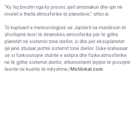
“Ky lloj breshri nga ky proces sjell amoniakun dhe ujin në
nivelet e thella atmosferike të planetëve,” shtoi ai.
Të kuptuarit e meteorologjisë së Jupiterit na mundëson të
zhvillojmë teori të dinamikës atmosferike për të gjithë
planetët në sistemin tonë diellor, si dhe për eksoplanetet
që janë zbuluar jashtë sistemit tonë diellor. Duke krahasuar
se si funksionojnë stuhitë e ashpra dhe fizika atmosferike
në të gjithë sistemin diellor, shkencëtarët lejojnë të provojnë
teoritë në kushte të ndryshme./
Motilokal.com