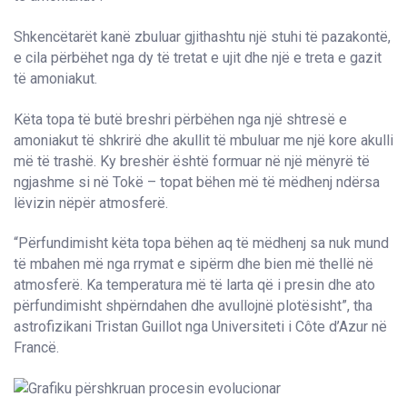
Shkencëtarët kanë zbuluar gjithashtu një stuhi të pazakontë,
e cila përbëhet nga dy të tretat e ujit dhe një e treta e gazit
të amoniakut.
Këta topa të butë breshri përbëhen nga një shtresë e
amoniakut të shkrirë dhe akullit të mbuluar me një kore akulli
më të trashë. Ky breshër është formuar në një mënyrë të
ngjashme si në Tokë – topat bëhen më të mëdhenj ndërsa
lëvizin nëpër atmosferë.
“Përfundimisht këta topa bëhen aq të mëdhenj sa nuk mund
të mbahen më nga rrymat e sipërm dhe bien më thellë në
atmosferë. Ka temperatura më të larta që i presin dhe ato
përfundimisht shpërndahen dhe avullojnë plotësisht”, tha
astrofizikani Tristan Guillot nga Universiteti i Côte d’Azur në
Francë.