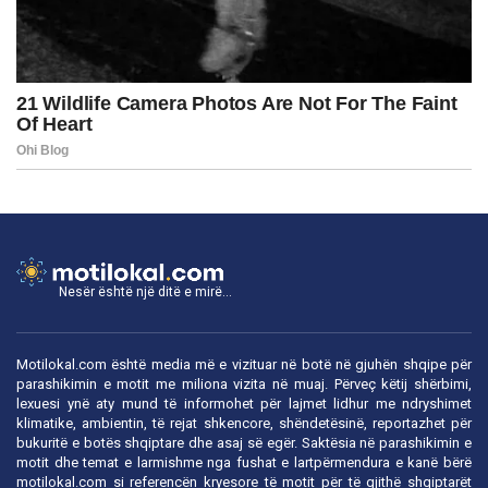
Nesër është një ditë e mirë...
Motilokal.com është media më e vizituar në botë në gjuhën shqipe për
parashikimin e motit me miliona vizita në muaj. Përveç këtij shërbimi,
lexuesi ynë aty mund të informohet për lajmet lidhur me ndryshimet
klimatike, ambientin, të rejat shkencore, shëndetësinë, reportazhet për
bukuritë e botës shqiptare dhe asaj së egër. Saktësia në parashikimin e
motit dhe temat e larmishme nga fushat e lartpërmendura e kanë bërë
motilokal.com
si referencën kryesore të motit për të gjithë shqiptarët