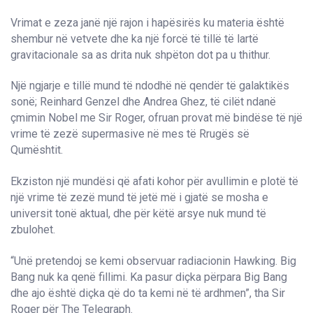
Vrimat e zeza janë një rajon i hapësirës ku materia është
shembur në vetvete dhe ka një forcë të tillë të lartë
gravitacionale sa as drita nuk shpëton dot pa u thithur.
Një ngjarje e tillë mund të ndodhë në qendër të galaktikës
sonë; Reinhard Genzel dhe Andrea Ghez, të cilët ndanë
çmimin Nobel me Sir Roger, ofruan provat më bindëse të një
vrime të zezë supermasive në mes të Rrugës së
Qumështit.
Ekziston një mundësi që afati kohor për avullimin e plotë të
një vrime të zezë mund të jetë më i gjatë se mosha e
universit tonë aktual, dhe për këtë arsye nuk mund të
zbulohet.
“Unë pretendoj se kemi observuar radiacionin Hawking. Big
Bang nuk ka qenë fillimi. Ka pasur diçka përpara Big Bang
dhe ajo është diçka që do ta kemi në të ardhmen”, tha Sir
Roger për The Telegraph.