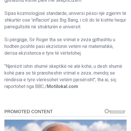
gjithashtu është parë me skepticizëm.
Sipas kozmologjisë standarde, universi pësoi një zgjerim të
shkurtër ose 'inflacion' pas Big Bang, i cili do të kishte hequr
parregullsitë në strukturën e universit.
Si përgjigje, Sir Roger tha se vrimat e zeza gjithashtu u
hodhën poshtë pasi ekzistonin vetëm në matematikë,
derisa ekzistenca e tyre të vërtetohej.
"Njerëzit ishin shumë skeptikë në atë kohë, u desh shumë
kohë para se të pranoheshin vrimat e zeza...mendoj se
rëndësia e tyre vlerësohet vetëm pjesërisht", tha ai, siç
raportohet nga BBC./
Motilokal.com