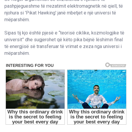
pashpjegueshme të rrezatimit elektromagnetik në qiell, të
njohura si 'Pikat Hawking' janë mbetjet e një universi të
mëparshëm.
Sipas tij kjo është pjesë e “teorisë ciklike, kozmologjike të
universit” dhe sugjerohet që këto pika bëjnë lëshimin final
të energjisë së transferuar të vrimat e zeza nga universi i
mëparshëm.