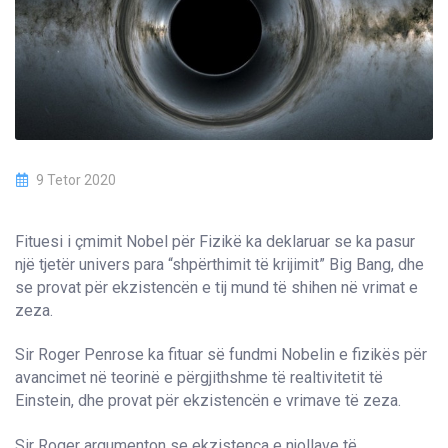
9 Tetor 2020
Fituesi i çmimit Nobel për Fizikë ka deklaruar se ka pasur
një tjetër univers para “shpërthimit të krijimit” Big Bang, dhe
se provat për ekzistencën e tij mund të shihen në vrimat e
zeza.
Sir Roger Penrose ka fituar së fundmi Nobelin e fizikës për
avancimet në teorinë e përgjithshme të realtivitetit të
Einstein, dhe provat për ekzistencën e vrimave të zeza.
Sir Roger argumenton se ekzistenca e njollave të