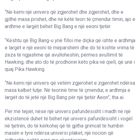
“Ne kemi një univers që zgjerohet dhe zgjerohet, dhe e
gjithë masa prishet, dhe në këtë teori të çmendur timin, ajo e
ardhme e largët bëhet Big Bang e një eeoni tjetër.
“Kështu që Big Bang-u ynë filloi me diçka që ishte e ardhmja
e largët e një eeoni të mëparshëm dhe do të kishte vrima të
zeza të ngjashme që avulloheshin, përmes avullimit të
Hawking, dhe ato do të prodhonin këto pika në qiell, që unë i
quaj Pika Hawking.
“Ne kemi një univers që vetëm zgjerohet e zgjerohet ndërsa
masa kalbet tutje. Në teorinë time të çmendur, e ardhmja e
largët do të jetë një Big Bang për një tjetër Aeon”, tha ai.
Për më tepër, nëse një univers pafundësisht i madh në një
ekzistencë duhet të bëhet një univers pafundësisht i vogël
në tjetrën, do të kërkohej që të gjitha grimcat të humbin
masën e tyre ndërsa universi plaket, një nocion që