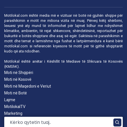
Motilokal.com është media më e vizituar në botë në gjuhën shqipe për
parashikimin e motit me miliona vizita në muaj. Përveç këtij shërbimi,
lexuesi ynë aty mund të informohet për lajmet lidhur me ndryshimet
klimatike, ambientin, të rejat shkencore, shëndetësinë, reportazhet për
bukuritë e botës shqiptare dhe asaj së egër. Saktësia në parashikimin e
motit dhe temat e larmishme nga fushat e lartpërmendura e kanë bërë
motilokal.com
si referencën kryesore të motit për të gjithë shqiptarët
kudo që ata ndodhen.
Motilokal është anëtar i
Këshillit të Mediave të Shkruara të Kosovës
(KMShK).
Moti në Shqipëri
Moti në Kosovë
Moti në Maqedoni e Veriut
Moti në Botë
Lajme
MotilokalTV
Marketing