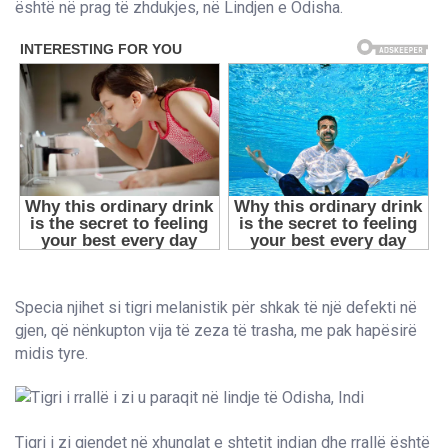
është në prag të zhdukjes, në Lindjen e Odisha.
Specia njihet si tigri melanistik për shkak të një defekti në
gjen, që nënkupton vija të zeza të trasha, me pak hapësirë
midis tyre.
Tigri i zi gjendet në xhunglat e shtetit indian dhe rrallë është