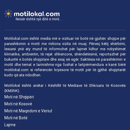
Nesër është një ditë e mirë...
Motilokal.com është media më e vizituar në botë në gjuhën shqipe për
parashikimin e motit me miliona vizita në muaj. Përveç këtij shërbimi,
lexuesi ynë aty mund të informohet për lajmet lidhur me ndryshimet
klimatike, ambientin, të rejat shkencore, shëndetësinë, reportazhet për
bukuritë e botës shqiptare dhe asaj së egër. Saktësia në parashikimin e
motit dhe temat e larmishme nga fushat e lartpërmendura e kanë bërë
motilokal.com
si referencën kryesore të motit për të gjithë shqiptarët
kudo që ata ndodhen.
Motilokal është anëtar i
Këshillit të Mediave të Shkruara të Kosovës
(KMShK).
Moti në Shqipëri
Moti në Kosovë
Moti në Maqedoni e Veriut
Moti në Botë
Lajme