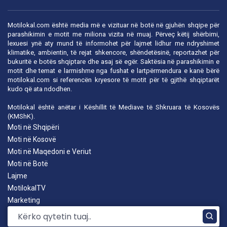
Motilokal.com është media më e vizituar në botë në gjuhën shqipe për
parashikimin e motit me miliona vizita në muaj. Përveç këtij shërbimi,
lexuesi ynë aty mund të informohet për lajmet lidhur me ndryshimet
klimatike, ambientin, të rejat shkencore, shëndetësinë, reportazhet për
bukuritë e botës shqiptare dhe asaj së egër. Saktësia në parashikimin e
motit dhe temat e larmishme nga fushat e lartpërmendura e kanë bërë
motilokal.com
si referencën kryesore të motit për të gjithë shqiptarët
kudo që ata ndodhen.
Motilokal është anëtar i
Këshillit të Mediave të Shkruara të Kosovës
(KMShK).
Moti në Shqipëri
Moti në Kosovë
Moti në Maqedoni e Veriut
Moti në Botë
Lajme
MotilokalTV
Marketing