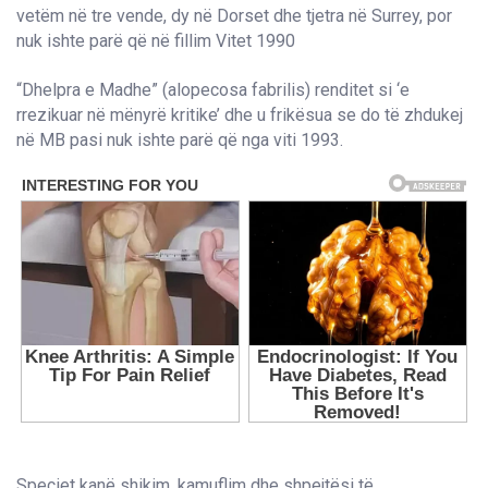
“Dhelpra e Madhe” (alopecosa fabrilis) renditet si ‘e
rrezikuar në mënyrë kritike’ dhe u frikësua se do të zhdukej
në MB pasi nuk ishte parë që nga viti 1993.
Speciet kanë shikim, kamuflim dhe shpejtësi të