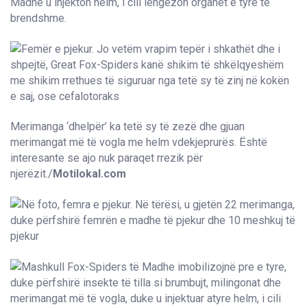
Madhe u injekton helm, i cili lëngëzon organet e tyre të
brendshme.
Merimanga ‘dhelpër’ ka tetë sy të zezë dhe gjuan
merimangat më të vogla me helm vdekjeprurës. Është
interesante se ajo nuk paraqet rrezik për
njerëzit./
Motilokal.com