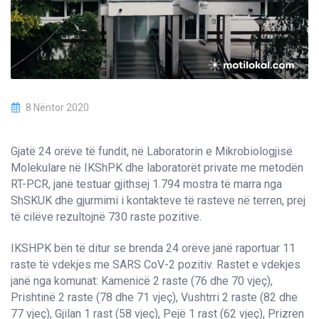
8 Nëntor 2020
Gjatë 24 orëve të fundit, në Laboratorin e Mikrobiologjisë
Molekulare në IKShPK dhe laboratorët private me metodën
RT-PCR, janë testuar gjithsej 1.794 mostra të marra nga
ShSKUK dhe gjurmimi i kontakteve të rasteve në terren, prej
të cilëve rezultojnë 730 raste pozitive.
IKSHPK bën të ditur se brenda 24 orëve janë raportuar 11
raste të vdekjes me SARS CoV-2 pozitiv. Rastet e vdekjes
janë nga komunat: Kamenicë 2 raste (76 dhe 70 vjeç),
Prishtinë 2 raste (78 dhe 71 vjeç), Vushtrri 2 raste (82 dhe
77 vjeç), Gjilan 1 rast (58 vjeç), Pejë 1 rast (62 vjeç), Prizren