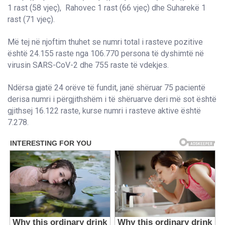
1 rast (58 vjeç), Rahovec 1 rast (66 vjeç) dhe Suharekë 1
rast (71 vjeç).
Më tej në njoftim thuhet se numri total i rasteve pozitive
është 24.155 raste nga 106.770 persona të dyshimtë në
virusin SARS-CoV-2 dhe 755 raste të vdekjes.
Ndërsa gjatë 24 orëve të fundit, janë shëruar 75 pacientë
derisa numri i përgjithshëm i të shëruarve deri më sot është
gjithsej 16.122 raste, kurse numri i rasteve aktive është
7.278.