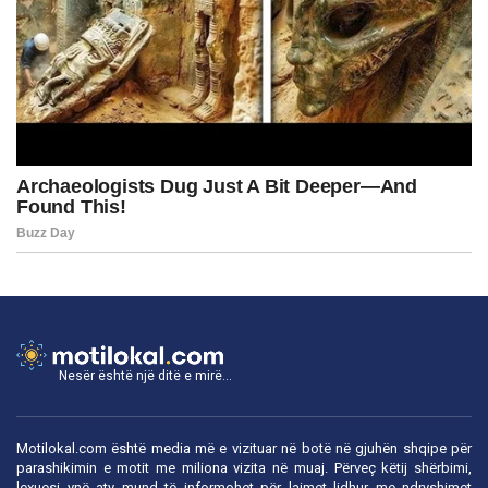
Nesër është një ditë e mirë...
Motilokal.com është media më e vizituar në botë në gjuhën shqipe për
parashikimin e motit me miliona vizita në muaj. Përveç këtij shërbimi,
lexuesi ynë aty mund të informohet për lajmet lidhur me ndryshimet