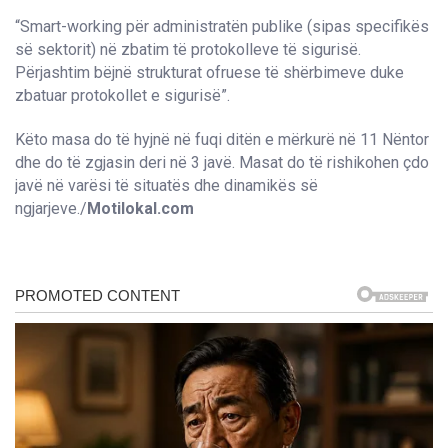
“Smart-working për administratën publike (sipas specifikës
së sektorit) në zbatim të protokolleve të sigurisë.
Përjashtim bëjnë strukturat ofruese të shërbimeve duke
zbatuar protokollet e sigurisë”.
Këto masa do të hyjnë në fuqi ditën e mërkurë në 11 Nëntor
dhe do të zgjasin deri në 3 javë. Masat do të rishikohen çdo
javë në varësi të situatës dhe dinamikës së
ngjarjeve./
Motilokal.com