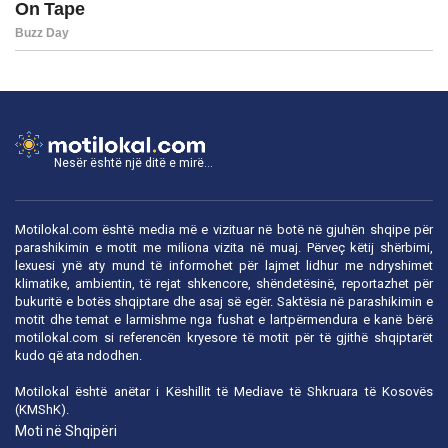
Nesër është një ditë e mirë...
Motilokal.com është media më e vizituar në botë në gjuhën shqipe për
parashikimin e motit me miliona vizita në muaj. Përveç këtij shërbimi,
lexuesi ynë aty mund të informohet për lajmet lidhur me ndryshimet
klimatike, ambientin, të rejat shkencore, shëndetësinë, reportazhet për
bukuritë e botës shqiptare dhe asaj së egër. Saktësia në parashikimin e
motit dhe temat e larmishme nga fushat e lartpërmendura e kanë bërë
motilokal.com
si referencën kryesore të motit për të gjithë shqiptarët
kudo që ata ndodhen.
Motilokal është anëtar i
Këshillit të Mediave të Shkruara të Kosovës
(KMShK).
Moti në Shqipëri