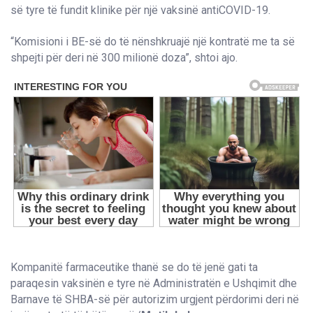
së tyre të fundit klinike për një vaksinë antiCOVID-19.
“Komisioni i BE-së do të nënshkruajë një kontratë me ta së
shpejti për deri në 300 milionë doza”, shtoi ajo.
Kompanitë farmaceutike thanë se do të jenë gati ta
paraqesin vaksinën e tyre në Administratën e Ushqimit dhe
Barnave të SHBA-së për autorizim urgjent përdorimi deri në