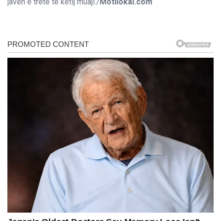
javën e tretë të këtij muaji./
Motilokal.com