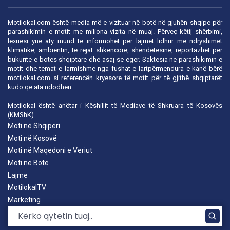
Motilokal.com është media më e vizituar në botë në gjuhën shqipe për
parashikimin e motit me miliona vizita në muaj. Përveç këtij shërbimi,
lexuesi ynë aty mund të informohet për lajmet lidhur me ndryshimet
klimatike, ambientin, të rejat shkencore, shëndetësinë, reportazhet për
bukuritë e botës shqiptare dhe asaj së egër. Saktësia në parashikimin e
motit dhe temat e larmishme nga fushat e lartpërmendura e kanë bërë
motilokal.com
si referencën kryesore të motit për të gjithë shqiptarët
kudo që ata ndodhen.
Motilokal është anëtar i
Këshillit të Mediave të Shkruara të Kosovës
(KMShK).
Moti në Shqipëri
Moti në Kosovë
Moti në Maqedoni e Veriut
Moti në Botë
Lajme
MotilokalTV
Marketing