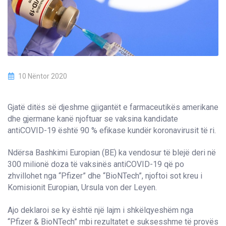
10 Nëntor 2020
Gjatë ditës së djeshme gjigantët e farmaceutikës amerikane
dhe gjermane kanë njoftuar se vaksina kandidate
antiCOVID-19 është 90 % efikase kundër koronavirusit të ri.
Ndërsa Bashkimi Europian (BE) ka vendosur të blejë deri në
300 milionë doza të vaksinës antiCOVID-19 që po
zhvillohet nga “Pfizer” dhe “BioNTech”, njoftoi sot kreu i
Komisionit Europian, Ursula von der Leyen.
Ajo deklaroi se ky është një lajm i shkëlqyeshëm nga
“Pfizer & BioNTech” mbi rezultatet e suksesshme të provës