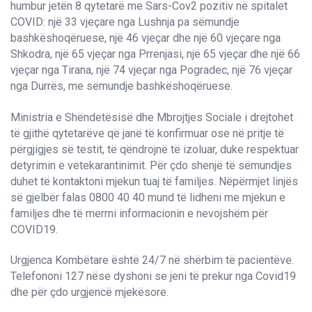
humbur jetën 8 qytetarë me Sars-Cov2 pozitiv në spitalet
COVID: një 33 vjeçare nga Lushnja pa sëmundje
bashkëshoqëruese, një 46 vjeçar dhe një 60 vjeçare nga
Shkodra, një 65 vjeçar nga Prrenjasi, një 65 vjeçar dhe një 66
vjeçar nga Tirana, një 74 vjeçar nga Pogradec, një 76 vjeçar
nga Durrës, me sëmundje bashkëshoqëruese.
Ministria e Shëndetësisë dhe Mbrojtjes Sociale i drejtohet
të gjithë qytetarëve që janë të konfirmuar ose në pritje të
përgjigjes së testit, të qëndrojnë të izoluar, duke respektuar
detyrimin e vetekarantinimit. Për çdo shenjë të sëmundjes
duhet të kontaktoni mjekun tuaj të familjes. Nëpërmjet linjës
së gjelbër falas 0800 40 40 mund të lidheni me mjekun e
familjes dhe të merrni informacionin e nevojshëm për
COVID19.
Urgjenca Kombëtare është 24/7 në shërbim të pacientëve.
Telefononi 127 nëse dyshoni se jeni të prekur nga Covid19
dhe për çdo urgjencë mjekësore.