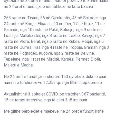
qytetarë në 24 orët e fundit. Rastet pozitive të konfirmuara
në 24 orët e fundit janë identifikuar në këto bashki:
255 raste në Tiranë, 56 në Gjirokastër, 43 në Shkodër, nga
24 raste në Korçë, Elbasan, 20 në Fier, 17 në Krujë, 11 në
Sarandë, nga 10 raste në Pukë, Kolonjë, nga 9 raste në
Lushnje, Mallakastër, nga 8 raste në Lezhë, Kavajë, nga 7
raste në Vlorë, Berat, nga 6 raste në Kukës, Peqin, nga 5
raste në Durrës, Has, nga 4 raste në Tropojë, Gramsh, nga 3
raste në Pogradec, Kuçovë, nga 2 raste në Delvinë,
Tepelenë, nga 1 rast në Mirditë, Kamëz, Përmet, Dibër,
Malësi e Madhe.
Në 24 orët e fundit janë shëruar 150 qytetarë, duke e çuar
numrin e të shëruarve 12,353 që nga fillimi i epidemisë.
Aktualisht në 3 spitalet COVID, po trajtohen 367 pacientë,
15 në terapi intensive, nga të cilët 3 të intubuar.
Me gjithë përpjekjet e mjekëve, në 24 orët e fundit, kanë