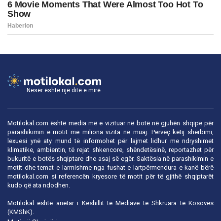
Nesër është një ditë e mirë...
Motilokal.com është media më e vizituar në botë në gjuhën shqipe për
parashikimin e motit me miliona vizita në muaj. Përveç këtij shërbimi,
lexuesi ynë aty mund të informohet për lajmet lidhur me ndryshimet
klimatike, ambientin, të rejat shkencore, shëndetësinë, reportazhet për
bukuritë e botës shqiptare dhe asaj së egër. Saktësia në parashikimin e
motit dhe temat e larmishme nga fushat e lartpërmendura e kanë bërë
motilokal.com
si referencën kryesore të motit për të gjithë shqiptarët
kudo që ata ndodhen.
Motilokal është anëtar i
Këshillit të Mediave të Shkruara të Kosovës
(KMShK).