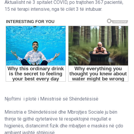
Aktualisht në 3 spitalet COVID, po trajtohen 367 pacientë,
15 në terapi intensive, nga të cilët 3 të intubuar.
Njoftimi i plotë i Ministrisë së Shëndetësisë
Ministria e Shëndetësisë dhe Mbrojtjes Sociale ju bën
thirrje të gjithë qytetarëve të respektojnë rregullat e
higjienës, distancimit fizik dhe mbajtjen e maskës në çdo
ambient jashtë shtëpisë.