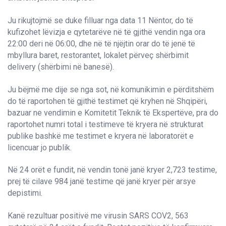
Ju rikujtojmë se duke filluar nga data 11 Nëntor, do të
kufizohet lëvizja e qytetarëve në të gjithë vendin nga ora
22:00 deri në 06:00, dhe në të njëjtin orar do të jenë të
mbyllura baret, restorantet, lokalet përveç shërbimit
delivery (shërbimi në banesë).
Ju bëjmë me dije se nga sot, në komunikimin e përditshëm
do të raportohen të gjithë testimet që kryhen në Shqipëri,
bazuar ne vendimin e Komitetit Teknik të Ekspertëve, pra do
raportohet numri total i testimeve të kryera në strukturat
publike bashkë me testimet e kryera në laboratorët e
licencuar jo publik.
Në 24 orët e fundit, në vendin tonë janë kryer 2,723 testime,
prej të cilave 984 janë testime që janë kryer për arsye
depistimi.
Kanë rezultuar positivë me virusin SARS COV2, 563