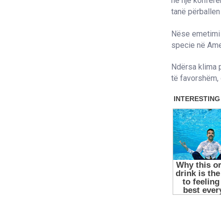
në një konfere
tanë përballen
Nëse emetimi 
specie në Amer
Ndërsa klima p
të favorshëm, 