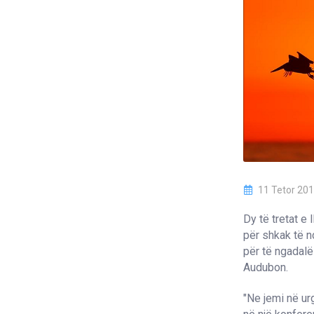
11 Tetor 20
Dy të tretat e
për shkak të 
për të ngadalë
Audubon.
"Ne jemi në ur