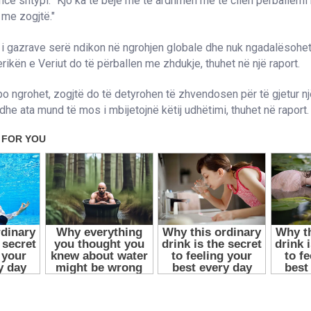
ncë shtypi. "Kjo ka të bëjë me të ardhmen me të cilën përballemi
 me zogjtë."
i gazrave serë ndikon në ngrohjen globale dhe nuk ngadalësohet
ikën e Veriut do të përballen me zhdukje, thuhet në një raport.
o ngrohet, zogjtë do të detyrohen të zhvendosen për të gjetur nj
dhe ata mund të mos i mbijetojnë këtij udhëtimi, thuhet në raport.