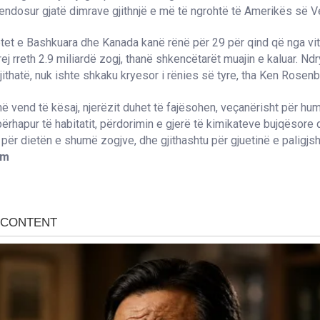
endosur gjatë dimrave gjithnjë e më të ngrohtë të Amerikës së Ver
tet e Bashkuara dhe Kanada kanë rënë për 29 për qind që nga vit
ej rreth 2.9 miliardë zogj, thanë shkencëtarët muajin e kaluar. Nd
jithatë, nuk ishte shkaku kryesor i rënies së tyre, tha Ken Rosenb
në vend të kësaj, njerëzit duhet të fajësohen, veçanërisht për hu
ërhapur të habitatit, përdorimin e gjerë të kimikateve bujqësore
e për dietën e shumë zogjve, dhe gjithashtu për gjuetinë e paligjs
om