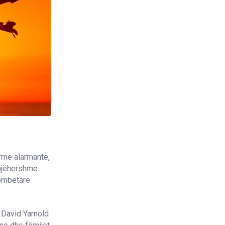
rmë alarmante,
enjëhershme
Kombëtare
 David Yarnold