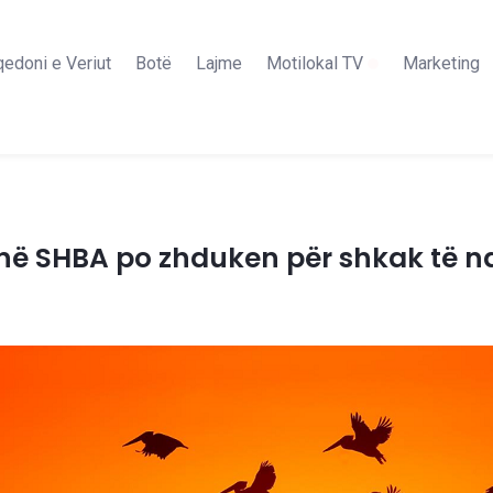
edoni e Veriut
Botë
Lajme
Motilokal TV
Marketing
e në SHBA po zhduken për shkak të 