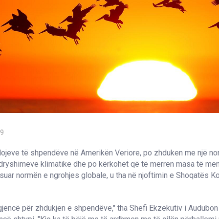
19
 llojeve të shpendëve në Amerikën Veriore, po zhduken me një no
ndryshimeve klimatike dhe po kërkohet që të merren masa të m
suar normën e ngrohjes globale, u tha në njoftimin e Shoqatës 
gjencë për zhdukjen e shpendëve," tha Shefi Ekzekutiv i Audubon