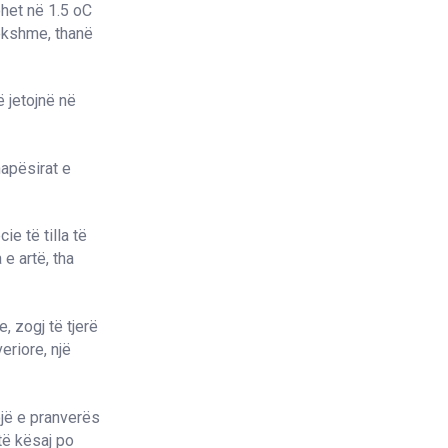
ohet në 1.5
o
C
rekshme, thanë
ë jetojnë në
apësirat e
e të tilla të
 e artë, tha
, zogj të tjerë
eriore, një
ojë e pranverës
 të kësaj po