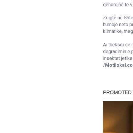
qëndrojnë të v
Zogjtë në Shte
humbje neto pr
klimatike, meg
Ai theksoi se 
degradimin e p
insektet jetik
/
Motilokal.c