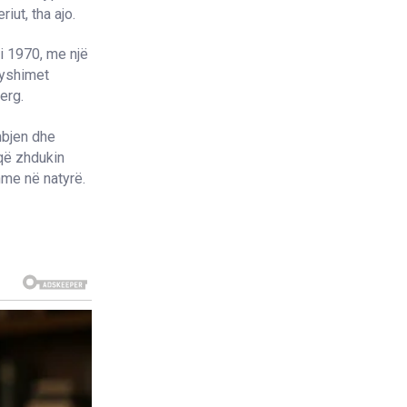
iut, tha ajo.
i 1970, me një
ryshimet
erg.
mbjen dhe
 që zhdukin
hme në natyrë.