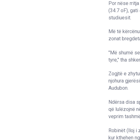
Por nëse rritj
(34.7
o
F), gat
studiuesit.
Më të kërcënua
zonat bregdet
"Më shumë se 5
tyre," tha shk
Zogjtë e zhytu
njohura gjerësi
Audubon.
Ndërsa disa sp
që lulëzojnë n
veprim tashmë 
Robinët (lloj i
kur kthehen nga