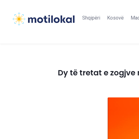
Shqipëri
Kosovë
Maq
Dy të tretat e zogjv