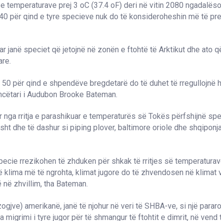
a e temperaturave prej 3
o
C (37.4
o
F) deri në vitin 2080 ngadalës
i 40 për qind e tyre specieve nuk do të konsideroheshin më të p
r janë speciet që jetojnë në zonën e ftohtë të Arktikut dhe ato q
are.
0 për qind e shpendëve bregdetarë do të duhet të rregullojnë h
encëtari i Audubon Brooke Bateman.
r nga rritja e parashikuar e temperaturës së Tokës përfshijnë speci
sht dhe të dashur si piping plover, baltimore oriole dhe shqiponja
ecie rrezikohen të zhduken për shkak të rritjes së temperaturave
ë klima më të ngrohta, klimat jugore do të zhvendosen në klimat v
në zhvillim, tha Bateman.
 zogjve) amerikanë, janë të njohur në veri të SHBA-ve, si një parar
 migrimi i tyre jugor për të shmangur të ftohtit e dimrit, në vend