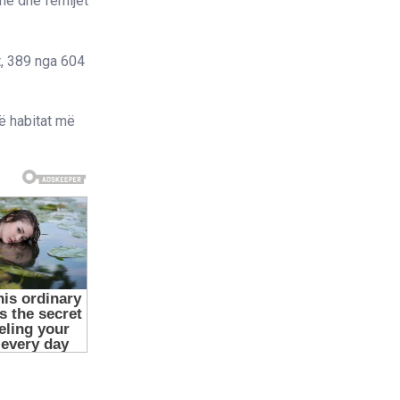
 ne dhe fëmijët
, 389 nga 604
ë habitat më