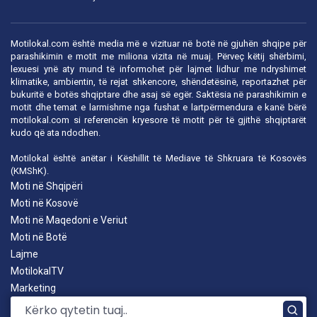
Motilokal.com është media më e vizituar në botë në gjuhën shqipe për
parashikimin e motit me miliona vizita në muaj. Përveç këtij shërbimi,
lexuesi ynë aty mund të informohet për lajmet lidhur me ndryshimet
klimatike, ambientin, të rejat shkencore, shëndetësinë, reportazhet për
bukuritë e botës shqiptare dhe asaj së egër. Saktësia në parashikimin e
motit dhe temat e larmishme nga fushat e lartpërmendura e kanë bërë
motilokal.com
si referencën kryesore të motit për të gjithë shqiptarët
kudo që ata ndodhen.
Motilokal është anëtar i
Këshillit të Mediave të Shkruara të Kosovës
(KMShK).
Moti në Shqipëri
Moti në Kosovë
Moti në Maqedoni e Veriut
Moti në Botë
Lajme
MotilokalTV
Marketing