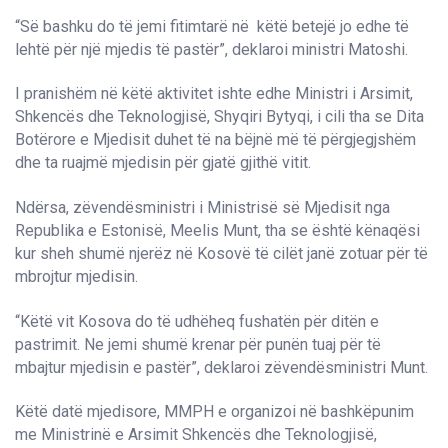
“Së bashku do të jemi fitimtarë në këtë betejë jo edhe të
lehtë për një mjedis të pastër”, deklaroi ministri Matoshi.
I pranishëm në këtë aktivitet ishte edhe Ministri i Arsimit,
Shkencës dhe Teknologjisë, Shyqiri Bytyqi, i cili tha se Dita
Botërore e Mjedisit duhet të na bëjnë më të përgjegjshëm
dhe ta ruajmë mjedisin për gjatë gjithë vitit.
Ndërsa, zëvendësministri i Ministrisë së Mjedisit nga
Republika e Estonisë, Meelis Munt, tha se është kënaqësi
kur sheh shumë njerëz në Kosovë të cilët janë zotuar për të
mbrojtur mjedisin.
“Këtë vit Kosova do të udhëheq fushatën për ditën e
pastrimit. Ne jemi shumë krenar për punën tuaj për të
mbajtur mjedisin e pastër”, deklaroi zëvendësministri Munt.
Këtë datë mjedisore, MMPH e organizoi në bashkëpunim
me Ministrinë e Arsimit Shkencës dhe Teknologjisë,