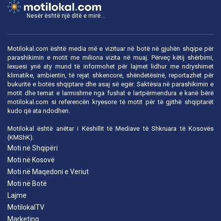
Nesër është një ditë e mirë...
Motilokal.com është media më e vizituar në botë në gjuhën shqipe për
parashikimin e motit me miliona vizita në muaj. Përveç këtij shërbimi,
lexuesi ynë aty mund të informohet për lajmet lidhur me ndryshimet
klimatike, ambientin, të rejat shkencore, shëndetësinë, reportazhet për
bukuritë e botës shqiptare dhe asaj së egër. Saktësia në parashikimin e
motit dhe temat e larmishme nga fushat e lartpërmendura e kanë bërë
motilokal.com
si referencën kryesore të motit për të gjithë shqiptarët
kudo që ata ndodhen.
Motilokal është anëtar i
Këshillit të Mediave të Shkruara të Kosovës
(KMShK).
Moti në Shqipëri
Moti në Kosovë
Moti në Maqedoni e Veriut
Moti në Botë
Lajme
MotilokalTV
Marketing