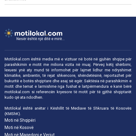
Nesër është një ditë e mirë...
Motilokal.com është media më e vizituar në botë në gjuhën shqipe për
parashikimin e motit me miliona vizita në muaj. Përveç këtij shërbimi,
lexuesi ynë aty mund të informohet për lajmet lidhur me ndryshimet
klimatike, ambientin, të rejat shkencore, shëndetësinë, reportazhet për
bukuritë e botës shqiptare dhe asaj së egër. Saktësia në parashikimin e
motit dhe temat e larmishme nga fushat e lartpërmendura e kanë bërë
motilokal.com
si referencën kryesore të motit për të gjithë shqiptarët
kudo që ata ndodhen.
Motilokal është anëtar i
Këshillit të Mediave të Shkruara të Kosovës
(KMShK).
Moti në Shqipëri
Moti në Kosovë
Moti në Maqedoni e Veriut