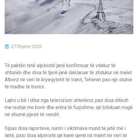
27 Dhjetor 2020
Të paktën tetë alpinistë janë konfirmuar të vdekur të
shtunën dhe disa të tjerë janë deklaruar të zhdukur në malet
Alborz në veri të kryeqytetit të Iranit, Teheran pas një stuhie
të madhe të borës.
Lajmi u bë i ditur nga televizioni shtetëror, pas disa ditësh
me reshje me borë dhe erëra të fuqishme, që bllokuan rrugë
në shumë pjesë të vendit.
Sipas disa raporteve, numri i viktimave mund të jetë më i
lartë, pasi disa alpinistë që kanë qenë në malet në veri të