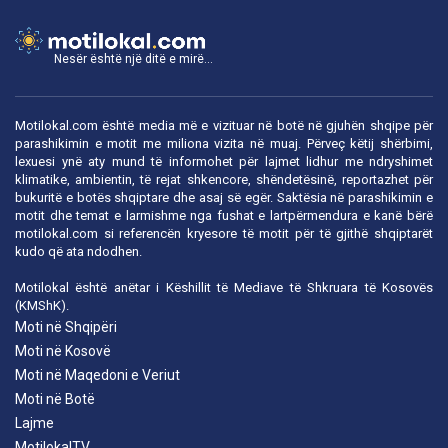
Nesër është një ditë e mirë...
Motilokal.com është media më e vizituar në botë në gjuhën shqipe për
parashikimin e motit me miliona vizita në muaj. Përveç këtij shërbimi,
lexuesi ynë aty mund të informohet për lajmet lidhur me ndryshimet
klimatike, ambientin, të rejat shkencore, shëndetësinë, reportazhet për
bukuritë e botës shqiptare dhe asaj së egër. Saktësia në parashikimin e
motit dhe temat e larmishme nga fushat e lartpërmendura e kanë bërë
motilokal.com
si referencën kryesore të motit për të gjithë shqiptarët
kudo që ata ndodhen.
Motilokal është anëtar i
Këshillit të Mediave të Shkruara të Kosovës
(KMShK).
Moti në Shqipëri
Moti në Kosovë
Moti në Maqedoni e Veriut
Moti në Botë
Lajme
MotilokalTV