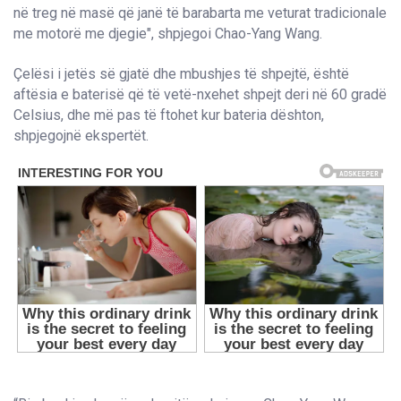
në treg në masë që janë të barabarta me veturat tradicionale
me motorë me djegie", shpjegoi Chao-Yang Wang.
Çelësi i jetës së gjatë dhe mbushjes të shpejtë, është
aftësia e baterisë që të vetë-nxehet shpejt deri në 60 gradë
Celsius, dhe më pas të ftohet kur bateria dështon,
shpjegojnë ekspertët.