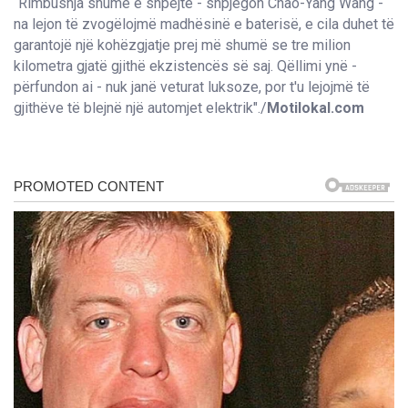
“Rimbushja shumë e shpejtë - shpjegon Chao-Yang Wang -
na lejon të zvogëlojmë madhësinë e baterisë, e cila duhet të
garantojë një kohëzgjatje prej më shumë se tre milion
kilometra gjatë gjithë ekzistencës së saj. Qëllimi ynë -
përfundon ai - nuk janë veturat luksoze, por t'u lejojmë të
gjithëve të blejnë një automjet elektrik"./
Motilokal.com