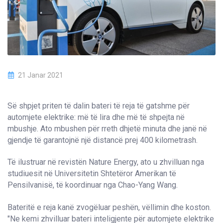
21 Janar 2021
Së shpjet priten të dalin bateri të reja të gatshme për
automjete elektrike: më të lira dhe më të shpejta në
mbushje. Ato mbushen për rreth dhjetë minuta dhe janë në
gjendje të garantojnë një distancë prej 400 kilometrash.
Të ilustruar në revistën Nature Energy, ato u zhvilluan nga
studiuesit në Universitetin Shtetëror Amerikan të
Pensilvanisë, të koordinuar nga Chao-Yang Wang.
Bateritë e reja kanë zvogëluar peshën, vëllimin dhe koston.
"Ne kemi zhvilluar bateri inteligjente për automjete elektrike