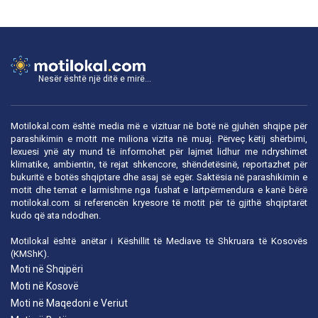
Nesër është një ditë e mirë...
Motilokal.com është media më e vizituar në botë në gjuhën shqipe për
parashikimin e motit me miliona vizita në muaj. Përveç këtij shërbimi,
lexuesi ynë aty mund të informohet për lajmet lidhur me ndryshimet
klimatike, ambientin, të rejat shkencore, shëndetësinë, reportazhet për
bukuritë e botës shqiptare dhe asaj së egër. Saktësia në parashikimin e
motit dhe temat e larmishme nga fushat e lartpërmendura e kanë bërë
motilokal.com
si referencën kryesore të motit për të gjithë shqiptarët
kudo që ata ndodhen.
Motilokal është anëtar i
Këshillit të Mediave të Shkruara të Kosovës
(KMShK).
Moti në Shqipëri
Moti në Kosovë
Moti në Maqedoni e Veriut