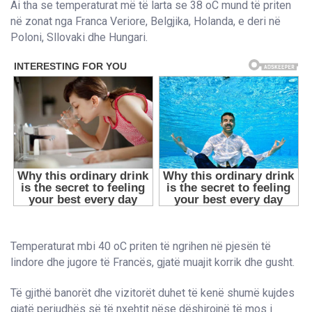
Ai tha se temperaturat më të larta se 38
o
C mund të priten
në zonat nga Franca Veriore, Belgjika, Holanda, e deri në
Poloni, Sllovaki dhe Hungari.
Temperaturat mbi 40
o
C priten të ngrihen në pjesën të
lindore dhe jugore të Francës, gjatë muajit korrik dhe gusht.
Të gjithë banorët dhe vizitorët duhet të kenë shumë kujdes
gjatë periudhës së të nxehtit nëse dëshirojnë të mos i