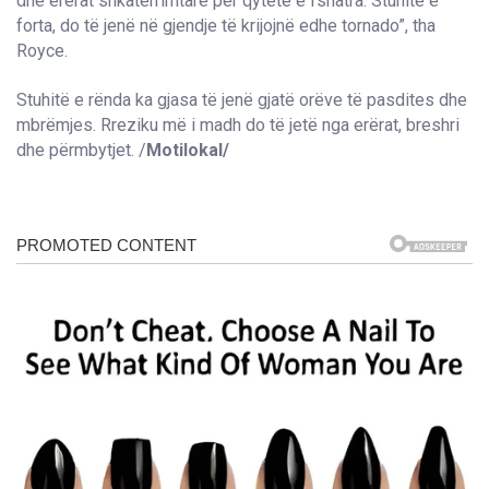
dhe erërat shkatërrimtare për qytete e fshatra. Stuhitë e
forta, do të jenë në gjendje të krijojnë edhe tornado”, tha
Royce.
Stuhitë e rënda ka gjasa të jenë gjatë orëve të pasdites dhe
mbrëmjes. Rreziku më i madh do të jetë nga erërat, breshri
dhe përmbytjet. /
Motilokal/