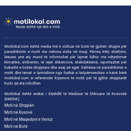
Nesër është një ditë e mirë...
Motilokal.com është media më e vizituar në botë në gjuhën shqipe për
parashikimin e motit me miliona vizita në muaj. Përveç këtij shërbimi,
lexuesi ynë aty mund të informohet për lajmet lidhur me ndryshimet
klimatike, ambientin, të rejat shkencore, shëndetësinë, reportazhet për
bukuritë e botës shqiptare dhe asaj së egër. Saktësia në parashikimin e
motit dhe temat e larmishme nga fushat e lartpërmendura e kanë bërë
motilokal.com
si referencën kryesore të motit për të gjithë shqiptarët
kudo që ata ndodhen.
Motilokal është anëtar i
Këshillit të Mediave të Shkruara të Kosovës
(KMShK).
Moti në Shqipëri
Moti në Kosovë
Moti në Maqedoni e Veriut
Moti në Botë