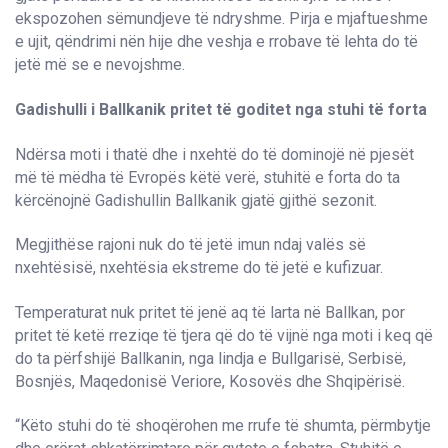
ekspozohen sëmundjeve të ndryshme. Pirja e mjaftueshme
e ujit, qëndrimi nën hije dhe veshja e rrobave të lehta do të
jetë më se e nevojshme.
Gadishulli i Ballkanik pritet të goditet nga stuhi të forta
Ndërsa moti i thatë dhe i nxehtë do të dominojë në pjesët
më të mëdha të Evropës këtë verë, stuhitë e forta do ta
kërcënojnë Gadishullin Ballkanik gjatë gjithë sezonit.
Megjithëse rajoni nuk do të jetë imun ndaj valës së
nxehtësisë, nxehtësia ekstreme do të jetë e kufizuar.
Temperaturat nuk pritet të jenë aq të larta në Ballkan, por
pritet të ketë rreziqe të tjera që do të vijnë nga moti i keq që
do ta përfshijë Ballkanin, nga lindja e Bullgarisë, Serbisë,
Bosnjës, Maqedonisë Veriore, Kosovës dhe Shqipërisë.
“Këto stuhi do të shoqërohen me rrufe të shumta, përmbytje