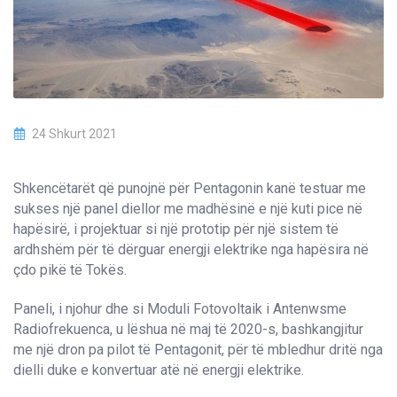
24 Shkurt 2021
Shkencëtarët që punojnë për Pentagonin kanë testuar me
sukses një panel diellor me madhësinë e një kuti pice në
hapësirë, i projektuar si një prototip për një sistem të
ardhshëm për të dërguar energji elektrike nga hapësira në
çdo pikë të Tokës.
Paneli, i njohur dhe si Moduli Fotovoltaik i Antenwsme
Radiofrekuenca, u lëshua në maj të 2020-s, bashkangjitur
me një dron pa pilot të Pentagonit, për të mbledhur dritë nga
dielli duke e konvertuar atë në energji elektrike.