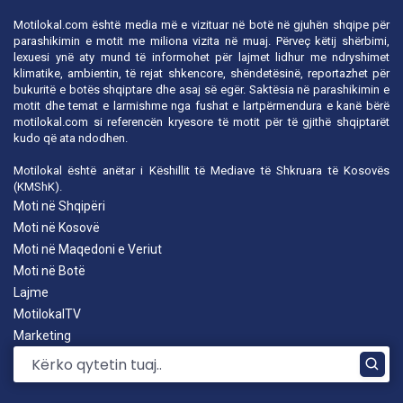
Motilokal.com është media më e vizituar në botë në gjuhën shqipe për
parashikimin e motit me miliona vizita në muaj. Përveç këtij shërbimi,
lexuesi ynë aty mund të informohet për lajmet lidhur me ndryshimet
klimatike, ambientin, të rejat shkencore, shëndetësinë, reportazhet për
bukuritë e botës shqiptare dhe asaj së egër. Saktësia në parashikimin e
motit dhe temat e larmishme nga fushat e lartpërmendura e kanë bërë
motilokal.com
si referencën kryesore të motit për të gjithë shqiptarët
kudo që ata ndodhen.
Motilokal është anëtar i
Këshillit të Mediave të Shkruara të Kosovës
(KMShK).
Moti në Shqipëri
Moti në Kosovë
Moti në Maqedoni e Veriut
Moti në Botë
Lajme
MotilokalTV
Marketing