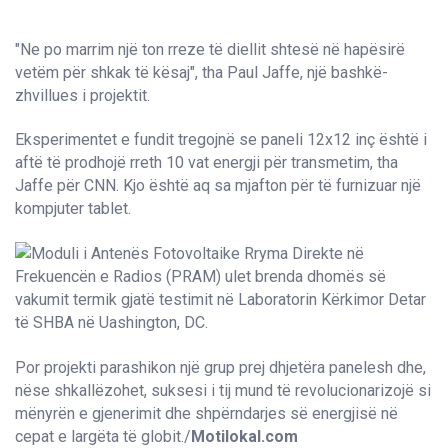
"Ne po marrim një ton rreze të diellit shtesë në hapësirë
vetëm për shkak të kësaj", tha Paul Jaffe, një bashkë-
zhvillues i projektit.
Eksperimentet e fundit tregojnë se paneli 12x12 inç është i
aftë të prodhojë rreth 10 vat energji për transmetim, tha
Jaffe për CNN. Kjo është aq sa mjafton për të furnizuar një
kompjuter tablet.
Por projekti parashikon një grup prej dhjetëra panelesh dhe,
nëse shkallëzohet, suksesi i tij mund të revolucionarizojë si
mënyrën e gjenerimit dhe shpërndarjes së energjisë në
cepat e largëta të globit./
Motilokal.com