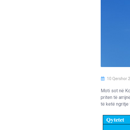
10 Qershor 
Moti sot në K
priten të arri
të ketë ngritje