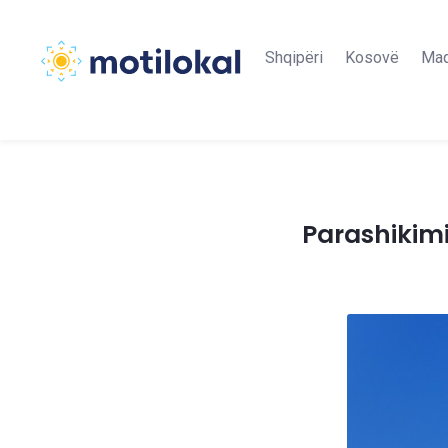
Shqipëri
Kosovë
Maq
Parashikimi