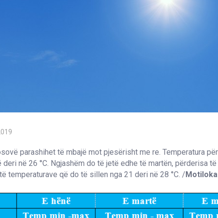
2019
osovë parashihet të mbajë mot pjesërisht me re. Temperatura për
jnë deri në 26 °C. Ngjashëm do të jetë edhe të martën, përderisa t
 të temperaturave që do të sillen nga 21 deri në 28 °C. /
Motiloka