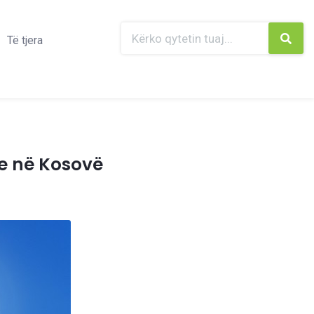
Të tjera
me në Kosovë