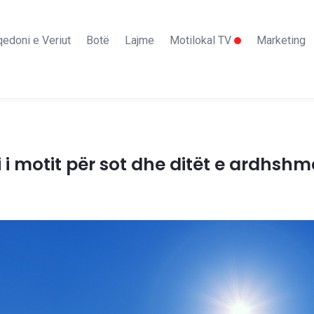
edoni e Veriut
Botë
Lajme
Motilokal TV
Marketing
 i motit për sot dhe ditët e ardhsh