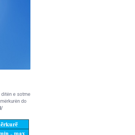
 ditën e sotme
ë mërkurën do
l/