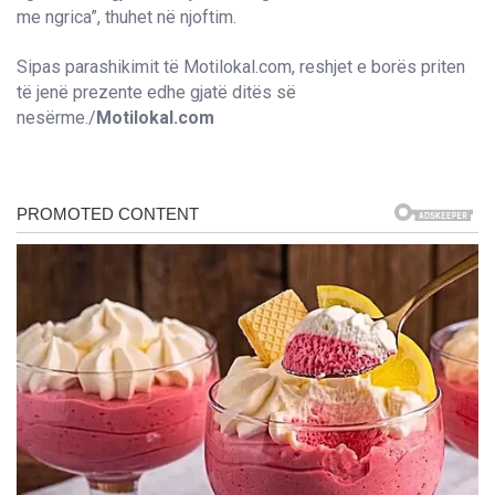
me ngrica”, thuhet në njoftim.
Sipas parashikimit të Motilokal.com, reshjet e borës priten
të jenë prezente edhe gjatë ditës së
nesërme./
Motilokal.com