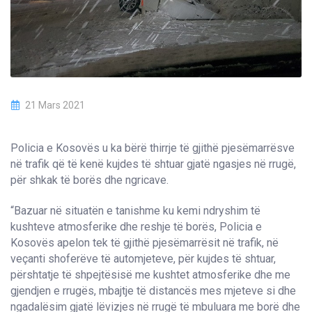
21 Mars 2021
Policia e Kosovës u ka bërë thirrje të gjithë pjesëmarrësve
në trafik që të kenë kujdes të shtuar gjatë ngasjes në rrugë,
për shkak të borës dhe ngricave.
“Bazuar në situatën e tanishme ku kemi ndryshim të
kushteve atmosferike dhe reshje të borës, Policia e
Kosovës apelon tek të gjithë pjesëmarrësit në trafik, në
veçanti shoferëve të automjeteve, për kujdes të shtuar,
përshtatje të shpejtësisë me kushtet atmosferike dhe me
gjendjen e rrugës, mbajtje të distancës mes mjeteve si dhe
ngadalësim gjatë lëvizjes në rrugë të mbuluara me borë dhe