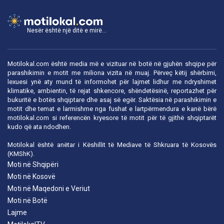
Nesër është një ditë e mirë...
Motilokal.com është media më e vizituar në botë në gjuhën shqipe për
parashikimin e motit me miliona vizita në muaj. Përveç këtij shërbimi,
lexuesi ynë aty mund të informohet për lajmet lidhur me ndryshimet
klimatike, ambientin, të rejat shkencore, shëndetësinë, reportazhet për
bukuritë e botës shqiptare dhe asaj së egër. Saktësia në parashikimin e
motit dhe temat e larmishme nga fushat e lartpërmendura e kanë bërë
motilokal.com
si referencën kryesore të motit për të gjithë shqiptarët
kudo që ata ndodhen.
Motilokal është anëtar i
Këshillit të Mediave të Shkruara të Kosovës
(KMShK).
Moti në Shqipëri
Moti në Kosovë
Moti në Maqedoni e Veriut
Moti në Botë
Lajme