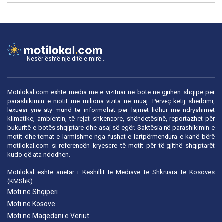
Nesër është një ditë e mirë...
Motilokal.com është media më e vizituar në botë në gjuhën shqipe për
parashikimin e motit me miliona vizita në muaj. Përveç këtij shërbimi,
lexuesi ynë aty mund të informohet për lajmet lidhur me ndryshimet
klimatike, ambientin, të rejat shkencore, shëndetësinë, reportazhet për
bukuritë e botës shqiptare dhe asaj së egër. Saktësia në parashikimin e
motit dhe temat e larmishme nga fushat e lartpërmendura e kanë bërë
motilokal.com
si referencën kryesore të motit për të gjithë shqiptarët
kudo që ata ndodhen.
Motilokal është anëtar i
Këshillit të Mediave të Shkruara të Kosovës
(KMShK).
Moti në Shqipëri
Moti në Kosovë
Moti në Maqedoni e Veriut