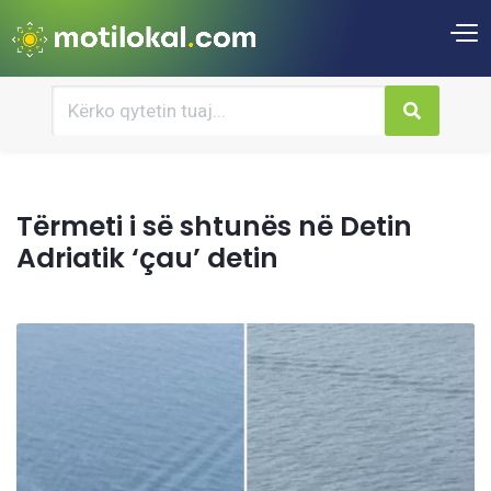
Tërmeti i së shtunës në Detin
Adriatik ‘çau’ detin