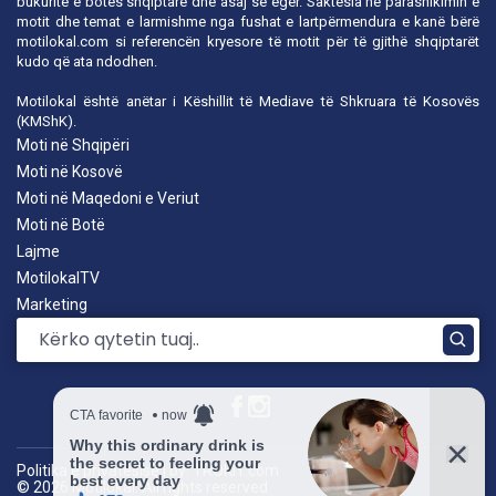
bukuritë e botës shqiptare dhe asaj së egër. Saktësia në parashikimin e
motit dhe temat e larmishme nga fushat e lartpërmendura e kanë bërë
motilokal.com
si referencën kryesore të motit për të gjithë shqiptarët
kudo që ata ndodhen.
Motilokal është anëtar i
Këshillit të Mediave të Shkruara të Kosovës
(KMShK).
Moti në Shqipëri
Moti në Kosovë
Moti në Maqedoni e Veriut
Moti në Botë
Lajme
MotilokalTV
Marketing
Politika e privatësisë
|
by: TROKIT.com
© 2026 Motilokal. All rights reserved