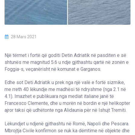
28 Mars 2021
Një tërmet i fortë që goditi Detin Adriatik në pasditen e së
shtunës me magnitud 5.6 u ndje gjithashtu qartë në zonën e
Foggia-s, veçanërisht në komunat e Garganos.
Edhe sot Deti Adriatik u prek nga një valë e fortë sizmike,
me rreth 40 lëkundje me madhësi të ndryshme (nga 2.1 në
4.1). Imazhet e publikuara nga mediat italiane janë të
Francesco Clemente, dhe u morën në bordin e një helikopter
ajror taksi që udhëtonte nga Alidaunia për në Ishujt Tremiti.
Lëkundjet u ndjenë gjithashtu në Romë, Napoli dhe Pescara.
Mbrojtja Civile konfirmon se nuk ka dëmtime në objekte dhe