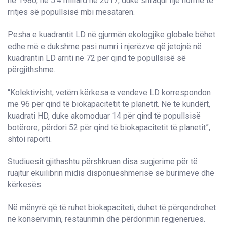
në 1980, në 5.4 miliard në 2017, duke shfaqur një normë të
rritjes së popullsisë mbi mesataren.
Pesha e kuadrantit LD në gjurmën ekologjike globale bëhet
edhe më e dukshme pasi numri i njerëzve që jetojnë në
kuadrantin LD arriti në 72 për qind të popullsisë së
përgjithshme.
“Kolektivisht, vetëm kërkesa e vendeve LD korrespondon
me 96 për qind të biokapacitetit të planetit. Në të kundërt,
kuadrati HD, duke akomoduar 14 për qind të popullsisë
botërore, përdori 52 për qind të biokapacitetit të planetit”,
shtoi raporti.
Studiuesit gjithashtu përshkruan disa sugjerime për të
ruajtur ekuilibrin midis disponueshmërisë së burimeve dhe
kërkesës.
Në mënyrë që të ruhet biokapaciteti, duhet të përqendrohet
në konservimin, restaurimin dhe përdorimin regjenerues.