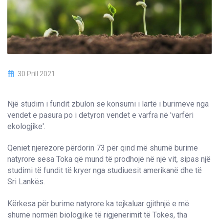
30 Prill 2021
Një studim i fundit zbulon se konsumi i lartë i burimeve nga
vendet e pasura po i detyron vendet e varfra në 'varfëri
ekologjike'.
Qeniet njerëzore përdorin 73 për qind më shumë burime
natyrore sesa Toka që mund të prodhojë në një vit, sipas një
studimi të fundit të kryer nga studiuesit amerikanë dhe të
Sri Lankës.
Kërkesa për burime natyrore ka tejkaluar gjithnjë e më
shumë normën biologjike të rigjenerimit të Tokës, tha