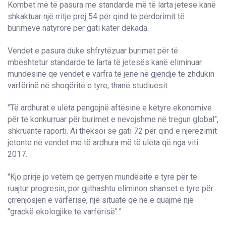
Kombet më të pasura me standarde më të larta jetese kanë
shkaktuar një rritje prej 54 për qind të përdorimit të
burimeve natyrore për gati katër dekada.
Vendet e pasura duke shfrytëzuar burimet për të
mbështetur standarde të larta të jetesës kanë eliminuar
mundësinë që vendet e varfra të jenë në gjendje të zhdukin
varfërinë në shoqëritë e tyre, thanë studiuesit.
"Të ardhurat e ulëta pengojnë aftësinë e këtyre ekonomive
për të konkurruar për burimet e nevojshme në tregun global",
shkruante raporti. Ai theksoi se gati 72 për qind e njerëzimit
jetonte në vendet me të ardhura më të ulëta që nga viti
2017.
"Kjo prirje jo vetëm që gërryen mundësitë e tyre për të
ruajtur progresin, por gjithashtu eliminon shanset e tyre për
çrrënjosjen e varfërisë, një situatë që ne e quajmë një
"grackë ekologjike të varfërisë".”