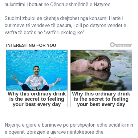
hulumtimi i botuar në Qëndrueshmërinë e Natyrës.
Studimi zbuloi se çështja drejtohet nga konsumi i lartë i
burimeve të vendeve të pasura, i cili po detyron vendet e
varfra të botës në "varfëri ekologjike".
Nxjerrja e gjerë e burimeve po përshpejton edhe acidifikimin
e oqeanit, zbrazjen e ujërave nëntokësore dhe