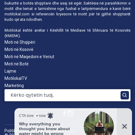
bukuritë e botës shqiptare dhe asaj së egër. Saktësia në parashikimin e
motit dhe temat e larmishme nga fushat e lartpërmendura e kanë bërë
motilokal.com
si referencën kryesore të motit për të gjithë shqiptarët
kudo që ata ndodhen.
Motilokal është anëtar i
Këshillit të Mediave të Shkruara të Kosovës
(KMShK).
Moti në Shqipëri
Moti në Kosovë
Moti në Maqedoni e Veriut
Moti në Botë
Lajme
MotilokalTV
Marketing
Politika e privatësisë
|
by: TROKIT.com