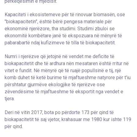
përkeqësimin e mjedisit.
Kapaciteti i ekosistemeve për të rinovuar biomasën, ose
"biokapacitetin", është bërë pengesa materiale për
ekonominë njerëzore, tha studimi. Studimi zbuloi se
ekonomitë kombëtare janë të ekspozuara në mënyrë të
pabarabartë ndaj kufizimeve të tilla të biokapacitetit.
Numri i njerëzve që jetojnë në vendet me deficite të
biokapacitetit dhe të ardhura nën mesataren është rritur në
vitet e fundit. Në mënyrë që të ruajë popullsinë e tij, një
komb duhet të ketë burime të mjaftueshme natyrore për t'iu
përshtatur gjurmëve ekologjike të njerëzve ose
zëvendësime të mjaftueshme të eksportit nga vendet e
tjera.
Deri në vitin 2017, bota po përdorte 173 për qind të
biokapacitetit të saj vjetor, krahasuar me 1980 kur ishte 119
për qind.