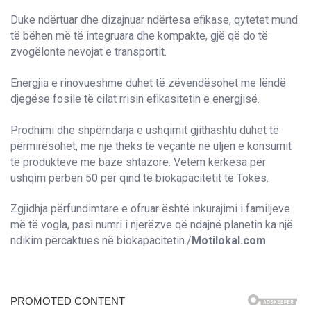
Duke ndërtuar dhe dizajnuar ndërtesa efikase, qytetet mund
të bëhen më të integruara dhe kompakte, gjë që do të
zvogëlonte nevojat e transportit.
Energjia e rinovueshme duhet të zëvendësohet me lëndë
djegëse fosile të cilat rrisin efikasitetin e energjisë.
Prodhimi dhe shpërndarja e ushqimit gjithashtu duhet të
përmirësohet, me një theks të veçantë në uljen e konsumit
të produkteve me bazë shtazore. Vetëm kërkesa për
ushqim përbën 50 për qind të biokapacitetit të Tokës.
Zgjidhja përfundimtare e ofruar është inkurajimi i familjeve
më të vogla, pasi numri i njerëzve që ndajnë planetin ka një
ndikim përcaktues në biokapacitetin./
Motilokal.com