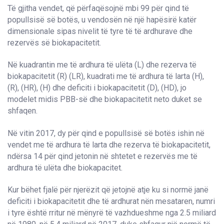
Të gjitha vendet, që përfaqësojnë mbi 99 për qind të
popullsisë së botës, u vendosën në një hapësirë katër
dimensionale sipas nivelit të tyre të të ardhurave dhe
rezervës së biokapacitetit.
Në kuadrantin me të ardhura të ulëta (L) dhe rezerva të
biokapacitetit (R) (LR), kuadrati me të ardhura të larta (H),
(R), (HR), (H) dhe deficiti i biokapacitetit (D), (HD), jo
modelet midis PBB-së dhe biokapacitetit neto duket se
shfaqen.
Në vitin 2017, dy për qind e popullsisë së botës ishin në
vendet me të ardhura të larta dhe rezerva të biokapacitetit,
ndërsa 14 për qind jetonin në shtetet e rezervës me të
ardhura të ulëta dhe biokapacitet.
Kur bëhet fjalë për njerëzit që jetojnë atje ku si normë janë
deficiti i biokapacitetit dhe të ardhurat nën mesataren, numri
i tyre është rritur në mënyrë të vazhdueshme nga 2.5 miliard