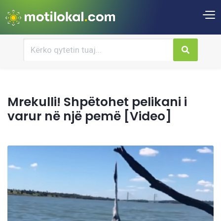
Mrekulli! Shpëtohet pelikani i
varur në një pemë [Video]