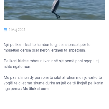
1 Maj 2021
Një pelikan i kishte humbur të gjitha shpresat për të
mbijetuar derisa disa heronj erdhën ta shpëtonin.
Pelikani kishte mbetur i varur në një pemë pasi sqepi i tij
ishte ngatërruar.
Më pas shihen dy persona të cilët afrohen me një varkë të
vogël të cilët me shumë durim arrijnë që të lirojnë pelikanin
nga pema./
Motilokal.com