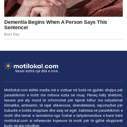
Nesër është një ditë e mirë...
Motilokal.com është media më e vizituar në botë në gjuhën shqipe për
parashikimin e motit me miliona vizita në muaj. Përveç këtij shërbimi,
lexuesi ynë aty mund të informohet për lajmet lidhur me ndryshimet
klimatike, ambientin, të rejat shkencore, shëndetësinë, reportazhet për
bukuritë e botës shqiptare dhe asaj së egër. Saktësia në parashikimin e
motit dhe temat e larmishme nga fushat e lartpërmendura e kanë bërë
motilokal.com
si referencën kryesore të motit për të gjithë shqiptarët
kudo që ata ndodhen.