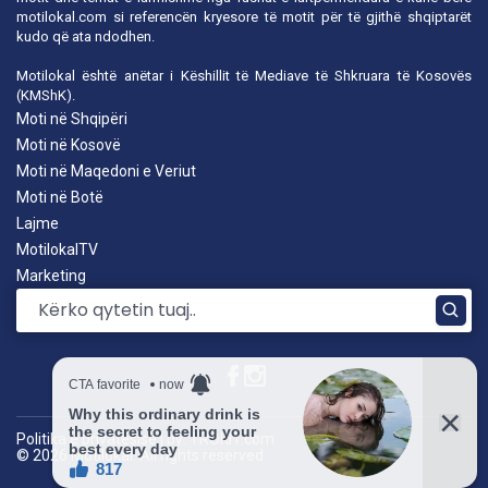
motilokal.com
si referencën kryesore të motit për të gjithë shqiptarët
kudo që ata ndodhen.
Motilokal është anëtar i
Këshillit të Mediave të Shkruara të Kosovës
(KMShK).
Moti në Shqipëri
Moti në Kosovë
Moti në Maqedoni e Veriut
Moti në Botë
Lajme
MotilokalTV
Marketing
Politika e privatësisë
|
by: TROKIT.com
© 2026 Motilokal. All rights reserved