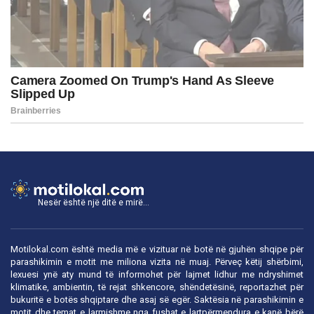
Nesër është një ditë e mirë...
Motilokal.com është media më e vizituar në botë në gjuhën shqipe për
parashikimin e motit me miliona vizita në muaj. Përveç këtij shërbimi,
lexuesi ynë aty mund të informohet për lajmet lidhur me ndryshimet
klimatike, ambientin, të rejat shkencore, shëndetësinë, reportazhet për
bukuritë e botës shqiptare dhe asaj së egër. Saktësia në parashikimin e
motit dhe temat e larmishme nga fushat e lartpërmendura e kanë bërë