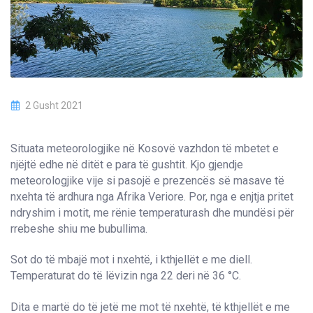
2 Gusht 2021
Situata meteorologjike në Kosovë vazhdon të mbetet e
njëjtë edhe në ditët e para të gushtit. Kjo gjendje
meteorologjike vije si pasojë e prezencës së masave të
nxehta të ardhura nga Afrika Veriore. Por, nga e enjtja pritet
ndryshim i motit, me rënie temperaturash dhe mundësi për
rrebeshe shiu me bubullima.
Sot do të mbajë mot i nxehtë, i kthjellët e me diell.
Temperaturat do të lëvizin nga 22 deri në 36 °C.
Dita e martë do të jetë me mot të nxehtë, të kthjellët e me