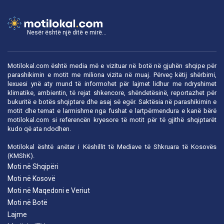
Nesër është një ditë e mirë...
Motilokal.com është media më e vizituar në botë në gjuhën shqipe për
parashikimin e motit me miliona vizita në muaj. Përveç këtij shërbimi,
lexuesi ynë aty mund të informohet për lajmet lidhur me ndryshimet
klimatike, ambientin, të rejat shkencore, shëndetësinë, reportazhet për
bukuritë e botës shqiptare dhe asaj së egër. Saktësia në parashikimin e
motit dhe temat e larmishme nga fushat e lartpërmendura e kanë bërë
motilokal.com
si referencën kryesore të motit për të gjithë shqiptarët
kudo që ata ndodhen.
Motilokal është anëtar i
Këshillit të Mediave të Shkruara të Kosovës
(KMShK).
Moti në Shqipëri
Moti në Kosovë
Moti në Maqedoni e Veriut
Moti në Botë
Lajme