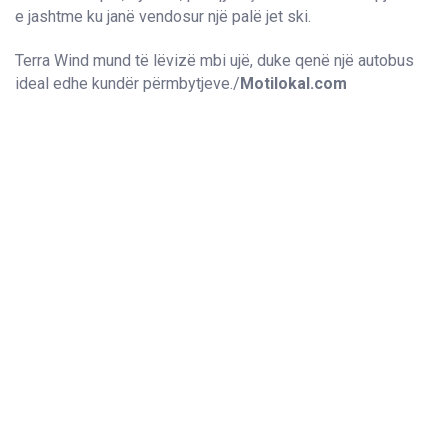
e jashtme ku janë vendosur një palë jet ski.
Terra Wind mund të lëvizë mbi ujë, duke qenë një autobus
ideal edhe kundër përmbytjeve./
Motilokal.com