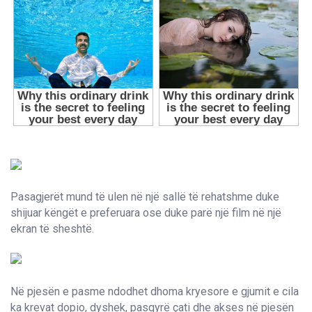
Pasagjerët mund të ulen në një sallë të rehatshme duke
shijuar këngët e preferuara ose duke parë një film në një
ekran të sheshtë.
Në pjesën e pasme ndodhet dhoma kryesore e gjumit e cila
ka krevat dopio, dyshek, pasqyrë çati dhe akses në pjesën