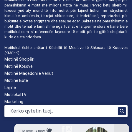
parashikimin e motit me miliona vizita në muaj. Përveç këtij shërbimi,
lexuesi ynë aty mund të informohet për lajmet lidhur me ndryshimet
klimatike, ambientin, të rejat shkencore, shëndetësinë, reportazhet për
bukuritë e botës shqiptare dhe asaj së egër. Saktësia në parashikimin e
motit dhe temat e larmishme nga fushat e lartpërmendura e kanë bërë
motilokal.com
si referencën kryesore të motit për të gjithë shqiptarët
kudo që ata ndodhen.
Motilokal është anëtar i
Këshillit të Mediave të Shkruara të Kosovës
(KMShK).
Moti në Shqipëri
Moti në Kosovë
Moti në Maqedoni e Veriut
Moti në Botë
Lajme
MotilokalTV
Marketing