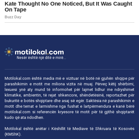
Nesër është një ditë e mirë...
Motilokal.com është media më e vizituar në botë në gjuhën shqipe për
parashikimin e motit me miliona vizita në muaj. Përveç këtij shërbimi,
lexuesi ynë aty mund të informohet për lajmet lidhur me ndryshimet
klimatike, ambientin, të rejat shkencore, shëndetësinë, reportazhet për
bukuritë e botës shqiptare dhe asaj së egër. Saktësia në parashikimin e
motit dhe temat e larmishme nga fushat e lartpërmendura e kanë bërë
motilokal.com
si referencën kryesore të motit për të gjithë shqiptarët
kudo që ata ndodhen.
Motilokal është anëtar i
Këshillit të Mediave të Shkruara të Kosovës
(KMShK).