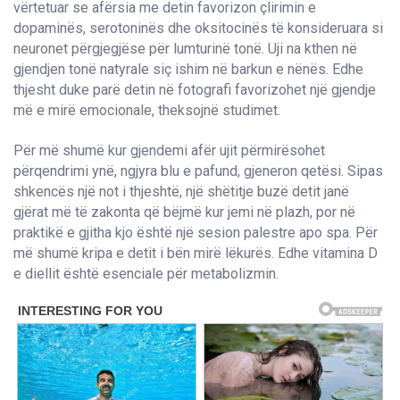
vërtetuar se afërsia me detin favorizon çlirimin e
dopaminës, serotoninës dhe oksitocinës të konsideruara si
neuronet përgjegjëse për lumturinë tonë. Uji na kthen në
gjendjen tonë natyrale siç ishim në barkun e nënës. Edhe
thjesht duke parë detin në fotografi favorizohet një gjendje
më e mirë emocionale, theksojnë studimet.
Për më shumë kur gjendemi afër ujit përmirësohet
përqendrimi ynë, ngjyra blu e pafund, gjeneron qetësi. Sipas
shkencës një not i thjeshtë, një shëtitje buzë detit janë
gjërat më të zakonta që bëjmë kur jemi në plazh, por në
praktikë e gjitha kjo është një sesion palestre apo spa. Për
më shumë kripa e detit i bën mirë lëkurës. Edhe vitamina D
e diellit është esenciale për metabolizmin.