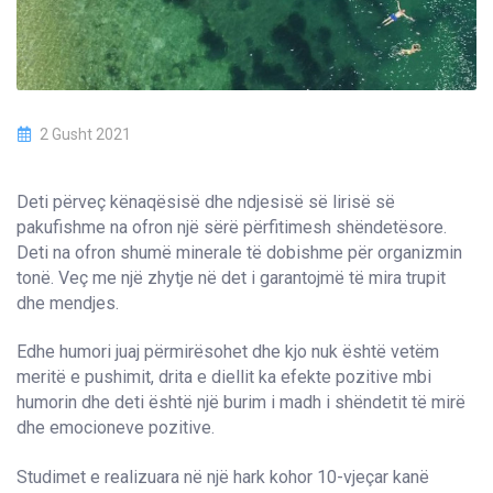
2 Gusht 2021
Deti përveç kënaqësisë dhe ndjesisë së lirisë së
pakufishme na ofron një sërë përfitimesh shëndetësore.
Deti na ofron shumë minerale të dobishme për organizmin
tonë. Veç me një zhytje në det i garantojmë të mira trupit
dhe mendjes.
Edhe humori juaj përmirësohet dhe kjo nuk është vetëm
meritë e pushimit, drita e diellit ka efekte pozitive mbi
humorin dhe deti është një burim i madh i shëndetit të mirë
dhe emocioneve pozitive.
Studimet e realizuara në një hark kohor 10-vjeçar kanë