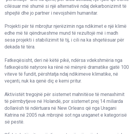
cilësuar më shumë si një alternativë ndaj dekarbonizimit të
shpejtë dhe jo partner i nevojshëm humanitar.
Projekti për të mbrojtur njerëzimin nga ndikimet e një klimë
edhe më të qëndrueshme mund të rezultojë më i madh
sesa projekti i stabilizimit të tij, i cili na ka shqetësuar për
dekada të tëra.
Fatkeqësisht, deri në këtë pikë, ndërsa vdekshmëria nga
fatkeqësitë natyrore ka rënë në mënyrë dramatike gjatë 100
viteve të fundit, përshtatja ndaj ndikimeve klimatike, në
veçanti, nuk ka qenë diç e kemi pritur.
Aktivistët tregojnë për sistemet mahnitëse të menaxhimit
të përmbytjeve në Holandë, por sistemet prej 14 miliarda
dollarësh të ndërtuara në New Orleans që nga Uragani
Katrina në 2005 nuk mbrojnë sot nga uraganet e kategorisë
së pestë.