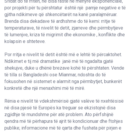
Sfidat do të rriten, në disa raste në mënyrë eksponenciale,
por projekti për tu përshtatur është një pamje negative e të
gjitha ndikimeve që shkencëtarët na kanë paralajmëruar.
Brenda disa dekadave të ardhshme do të kemi: rritje të
temperaturave, të nivelit të detit, zjarreve dhe përmbytjeve
të lumenjve, kriza të migrimit dhe ekonomike , konflikte dhe
kolapsin e shteteve.
Por rritja e nivelit të detit është më e lehtë të përcaktohet.
Ndikimet e tij më dramatike janë më të ngadalta gjatë
shekujve, duke u dhënë brezave kohë të përshtaten. Vende
të tilla si Bangladeshi ose Mianmar, ndoshta do të
fokusohen në sistemet e alarmit nga përmbytjet, bunkerët
konkretë dhe një menaxhimi më të mirë.
Rënia e nivelit të vdekshmërisë gjatë valëve të nxehtësisë
në disa pjesë të Europës ka treguar se ekzistojnë disa
zgjidhje të mundshme për atë problem. Ato përfshijnë
qendra më të përhapura të ajrit të kondicionuar dhe ftohjes
publike; informacione më të qarta dhe fushata për pirjen e