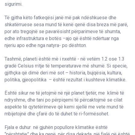
sigurimi.
Të gjitha këto fatkeqësi janë më pak ndëshkuese dhe
shkatërruese sesa mund të kenë qenë disa breza më parë,
por ato tregojnë se pavarësisht përparimeve të shumta,
edhe infrastruktura e botës –ajo që është ndërtuar nga
njeriu apo edhe nga natyra- po dështon.
Tashmë, planeti është më i nxehtë - në vetëm 1.2 ose 1.3
gradë Celsius rritje të temperaturave më shumë. Si specie,
gjithçka që dimë deri më sot – historia, bujqësia, kultura,
politika, gjeopolitika – është rezultat i kushteve klimatike.
Është sikur ne të jetojmë në një planet tjetër, me klimë të
ndryshme, dhe tani po përpiqemi të përcaktojmë se cilat
aspekte të qytetërimeve që kemi sjellë me vete mund të
mbijetojnë dhe çfarë do të duhet të ri-formësohet.
Fjala e duhur në gjuhën popullore klimatike është
“përshtatje” dhe ka qenë, për disa dekada, një fjalë që është