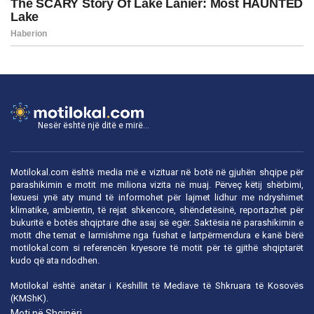
Nesër është një ditë e mirë...
Motilokal.com është media më e vizituar në botë në gjuhën shqipe për
parashikimin e motit me miliona vizita në muaj. Përveç këtij shërbimi,
lexuesi ynë aty mund të informohet për lajmet lidhur me ndryshimet
klimatike, ambientin, të rejat shkencore, shëndetësinë, reportazhet për
bukuritë e botës shqiptare dhe asaj së egër. Saktësia në parashikimin e
motit dhe temat e larmishme nga fushat e lartpërmendura e kanë bërë
motilokal.com
si referencën kryesore të motit për të gjithë shqiptarët
kudo që ata ndodhen.
Motilokal është anëtar i
Këshillit të Mediave të Shkruara të Kosovës
(KMShK).
Moti në Shqipëri