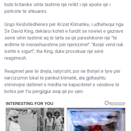
butë britanike ishte tashmë një relikt i një epoke që i
përkiste të shkuarës.
Grupi Këshillëdhënës për Krizat Klimatike, i udhëhequr nga
Sir David King, deklaroi kohët e fundit se nivelet e gazrave
serrë ishin tashmë aq të larta sa që parashikonin një "të
ardhme të menaxhueshme për njerëzimin". "Asnjë vend nuk
është e sigurt", tha King, duke provokuar një sërë
reagimesh.
Reagimet janë të drejta, natyrisht, por në thirrjet e tyre për
narcizizmin lokal të panikut klimatik, ata gjithashtu
eliminojnë dallimet e mëdha në kapacitetet e vendeve të
botës për t'iu përgjigjur asaj që po vjen.