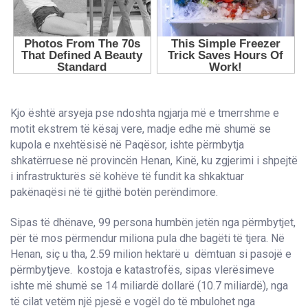
Kjo është arsyeja pse ndoshta ngjarja më e tmerrshme e
motit ekstrem të kësaj vere, madje edhe më shumë se
kupola e nxehtësisë në Paqësor, ishte përmbytja
shkatërruese në provincën Henan, Kinë, ku zgjerimi i shpejtë
i infrastrukturës së kohëve të fundit ka shkaktuar
pakënaqësi në të gjithë botën perëndimore.
Sipas të dhënave, 99 persona humbën jetën nga përmbytjet,
për të mos përmendur miliona pula dhe bagëti të tjera. Në
Henan, siç u tha, 2.59 milion hektarë u dëmtuan si pasojë e
përmbytjeve. kostoja e katastrofës, sipas vlerësimeve
ishte më shumë se 14 miliardë dollarë (10.7 miliardë), nga
të cilat vetëm një pjesë e vogël do të mbulohet nga