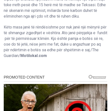
toke rreth pesë dhe 15 herë më të madhe se Teksasi. Edhe
në skenarin më optimist, miliarda tonë karbon duhet të
eliminohen nga ajri çdo vit dhe të ruhen diku.
Këto masa janë të rëndësishme por nuk janë një mënyrë për
të shmangur zgjedhjet e vështira. Ato janë përpjekja e fundit
për të përmirësuar klimën. Kjo është pamja e botës së re,
ose do të jetë, nëse jemi me fat, duke u angazhuar po aq
për ndërtimin e botës sa edhe për shpëtimin e saj./The
Guardian/
Motilokal.com