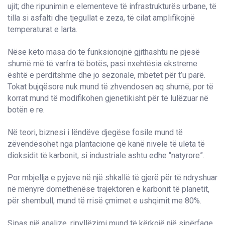
ujit; dhe ripunimin e elementeve të infrastrukturës urbane, të
tilla si asfalti dhe tjegullat e zeza, të cilat amplifikojnë
temperaturat e larta.
Nëse këto masa do të funksionojnë gjithashtu në pjesë
shumë më të varfra të botës, pasi nxehtësia ekstreme
është e përditshme dhe jo sezonale, mbetet për t’u parë.
Tokat bujqësore nuk mund të zhvendosen aq shumë, por të
korrat mund të modifikohen gjenetikisht për të lulëzuar në
botën e re.
Në teori, biznesi i lëndëve djegëse fosile mund të
zëvendësohet nga plantacione që kanë nivele të ulëta të
dioksidit të karbonit, si industriale ashtu edhe “natyrore”.
Por mbjellja e pyjeve në një shkallë të gjerë për të ndryshuar
në mënyrë domethënëse trajektoren e karbonit të planetit,
për shembull, mund të rrisë çmimet e ushqimit me 80%.
Sipas një analize, ripyllëzimi mund të kërkojë një sipërfaqe