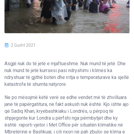
2 Gusht 2021
Asgjë nuk do të jetë e mjaftueshme. Nuk mund të jetë. Dhe
nuk mund të jetë kurrsesi pasi ndryshimi i klimës ka
ndryshuar të gjithë botën dhe rritja e temperaturave ka sjellë
katastrofa të shumta natyrore.
Ne po mësojmë këtë verë se edhe vendet më të zhvilluara
janë të papërgatitura, në fakt askush nuk është. Kjo ishte ajo
që Sadiq Khan, kryebashkiaku i Londrës, u përpoq të
shpjegonte kur Londra u përfshi nga përmbytjet dhe ky
është raporti vjetor i Met Office për situatën klimatike në
Mbretërinë e Bashkuar, i cili nxori në pah zbuloi se klima e