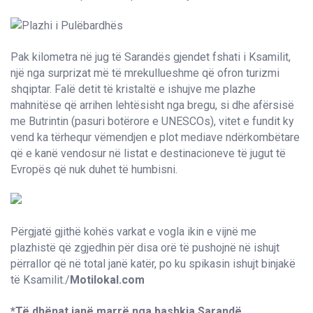
Pak kilometra në jug të Sarandës gjendet fshati i Ksamilit,
një nga surprizat më të mrekullueshme që ofron turizmi
shqiptar. Falë detit të kristaltë e ishujve me plazhe
mahnitëse që arrihen lehtësisht nga bregu, si dhe afërsisë
me Butrintin (pasuri botërore e UNESCOs), vitet e fundit ky
vend ka tërhequr vëmendjen e plot mediave ndërkombëtare
që e kanë vendosur në listat e destinacioneve të jugut të
Evropës që nuk duhet të humbisni.
Përgjatë gjithë kohës varkat e vogla ikin e vijnë me
plazhistë që zgjedhin për disa orë të pushojnë në ishujt
përrallor që në total janë katër, po ku spikasin ishujt binjakë
të Ksamilit./
Motilokal.com
*Të dhënat janë marrë nga bashkia Sarandë