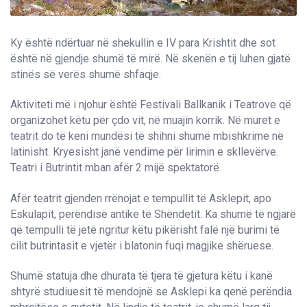
Ky është ndërtuar në shekullin e IV para Krishtit dhe sot
është në gjendje shumë të mirë. Në skenën e tij luhen gjatë
stinës së verës shumë shfaqje.
Aktiviteti më i njohur është Festivali Ballkanik i Teatrove që
organizohet këtu për çdo vit, në muajin korrik. Në muret e
teatrit do të keni mundësi të shihni shumë mbishkrime në
latinisht. Kryesisht janë vendime për lirimin e skllevërve.
Teatri i Butrintit mban afër 2 mijë spektatorë.
Afër teatrit gjenden rrënojat e tempullit të Asklepit, apo
Eskulapit, perëndisë antike të Shëndetit. Ka shumë të ngjarë
që tempulli të jetë ngritur këtu pikërisht falë një burimi të
cilit butrintasit e vjetër i blatonin fuqi magjike shëruese.
Shumë statuja dhe dhurata të tjera të gjetura këtu i kanë
shtyrë studiuesit të mendojnë se Asklepi ka qenë perëndia