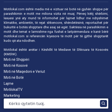
Motilokal.com është media më e vizituar në botë në gjuhën shqipe për
parashikimin e motit me miliona vizita në muaj. Përveç këtij shërbimi,
lexuesi ynë aty mund të informohet për lajmet lidhur me ndryshimet
klimatike, ambientin, të rejat shkencore, shëndetësinë, reportazhet për
bukuritë e botës shqiptare dhe asaj së egër. Saktësia në parashikimin e
motit dhe temat e larmishme nga fushat e lartpërmendura e kanë bërë
motilokal.com
si referencën kryesore të motit për të gjithë shqiptarët
kudo që ata ndodhen.
Motilokal është anëtar i
Këshillit të Mediave të Shkruara të Kosovës
(KMShK).
Moti në Shqipëri
Moti në Kosovë
Moti në Maqedoni e Veriut
Moti në Botë
Lajme
MotilokalTV
Marketing