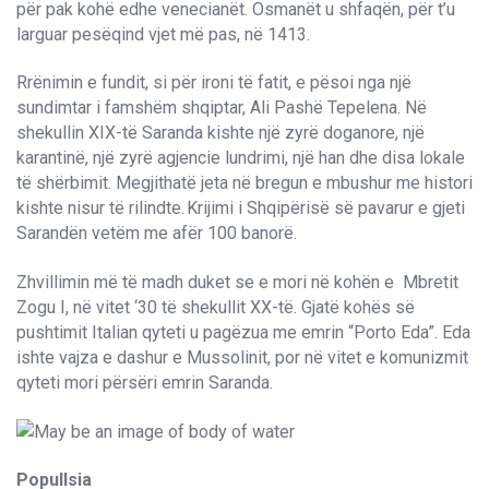
për pak kohë edhe venecianët. Osmanët u shfaqën, për t’u
larguar pesëqind vjet më pas, në 1413.
Rrënimin e fundit, si për ironi të fatit, e pësoi nga një
sundimtar i famshëm shqiptar, Ali Pashë Tepelena. Në
shekullin XIX-të Saranda kishte një zyrë doganore, një
karantinë, një zyrë agjencie lundrimi, një han dhe disa lokale
të shërbimit. Megjithatë jeta në bregun e mbushur me histori
kishte nisur të rilindte. Krijimi i Shqipërisë së pavarur e gjeti
Sarandën vetëm me afër 100 banorë.
Zhvillimin më të madh duket se e mori në kohën e Mbretit
Zogu I, në vitet ‘30 të shekullit XX-të. Gjatë kohës së
pushtimit Italian qyteti u pagëzua me emrin “Porto Eda”. Eda
ishte vajza e dashur e Mussolinit, por në vitet e komunizmit
qyteti mori përsëri emrin Saranda.
Popullsia