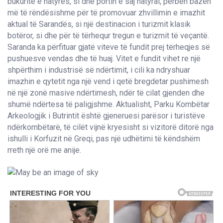
bukuritë e natyrës, si dhe portin e saj natyral, përbën bazën
më të rëndësishme për të promovuar zhvillimin e imazhit
aktual të Sarandës, si një destinacion i turizmit klasik
botëror, si dhe për të tërhequr tregun e turizmit të veçantë.
Saranda ka përfituar gjatë viteve të fundit prej tërheqjes së
pushuesve vendas dhe të huaj. Vitet e fundit vihet re një
shpërthim i industrisë së ndërtimit, i cili ka ndryshuar
imazhin e qytetit nga një vend i qetë bregdetar pushimesh
në një zonë masive ndërtimesh, ndër të cilat gjenden dhe
shumë ndërtesa të paligjshme. Aktualisht, Parku Kombëtar
Arkeologjik i Butrintit është gjeneruesi parësor i turistëve
ndërkombëtarë, të cilët vijnë kryesisht si vizitorë ditorë nga
ishulli i Korfuzit në Greqi, pas një udhëtimi të këndshëm
rreth një orë me anije.