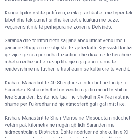
Kënga tipike është polifonia, e cila praktikohet më tepër tek
labët dhe tek çamët si dhe këngët e luajtura me saze,
veçanërisht më të përhapura në zonën e Delvinës.
Saranda dhe territori rreth saj janë absolutisht vendi më i
pasur në Shqipëri me objekte të vjetra kulti. Kryesisht kisha
që vijnë që nga periudha bizantine dhe disa më të hershme
mbeten edhe sot e kësaj dite një nga pasuritë më të
rëndësishme në fushën e trashëgimisë kulturore të vendit.
Kisha e Manastirit të 40 Shenjtorëve ndodhet në Lindje të
Sarandës. Kisha ndodhet në vendin nga ku mund të shihni
tërë Sarandën. Është ndërtuar në shekullin XV. Një rast më
shumë për t’u kredhur në një atmosferë gati-gati mistike.
Kisha e Manastirit të Shën Mërisë në Mesopotam ndodhet
vetëm pak kilometra në rrugën që lidh Sarandën me
hidrocentralin e Bistricës. Është ndërtuar në shekullin e XI-