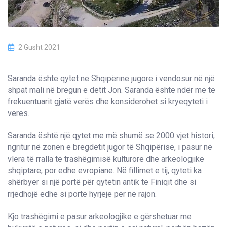
2 Gusht 2021
Saranda është qytet në Shqipërinë jugore i vendosur në një
shpat mali në bregun e detit Jon. Saranda është ndër më të
frekuentuarit gjatë verës dhe konsiderohet si kryeqyteti i
verës.
Saranda është një qytet me më shumë se 2000 vjet histori,
ngritur në zonën e bregdetit jugor të Shqipërisë, i pasur në
vlera të rralla të trashëgimisë kulturore dhe arkeologjike
shqiptare, por edhe evropiane. Në fillimet e tij, qyteti ka
shërbyer si një portë për qytetin antik të Finiqit dhe si
rrjedhojë edhe si portë hyrjeje për në rajon.
Kjo trashëgimi e pasur arkeologjike e gërshetuar me