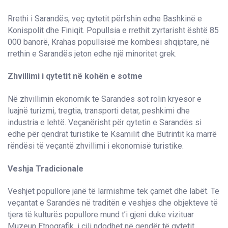
Rrethi i Sarandës, veç qytetit përfshin edhe Bashkinë e
Konispolit dhe Finiqit. Popullsia e rrethit zyrtarisht është 85
000 banorë, Krahas popullsisë me kombësi shqiptare, në
rrethin e Sarandës jeton edhe një minoritet grek.
Zhvillimi i qytetit në kohën e sotme
Në zhvillimin ekonomik të Sarandës sot rolin kryesor e
luajnë turizmi, tregtia, transporti detar, peshkimi dhe
industria e lehtë. Veçanërisht për qytetin e Sarandës si
edhe për qendrat turistike të Ksamilit dhe Butrintit ka marrë
rëndësi të veçantë zhvillimi i ekonomisë turistike.
Veshja Tradicionale
Veshjet popullore janë të larmishme tek çamët dhe labët. Të
veçantat e Sarandës në traditën e veshjes dhe objekteve të
tjera të kulturës popullore mund t’i gjeni duke vizituar
Muzeun Etnografik, i cili ndodhet në qendër të qytetit.