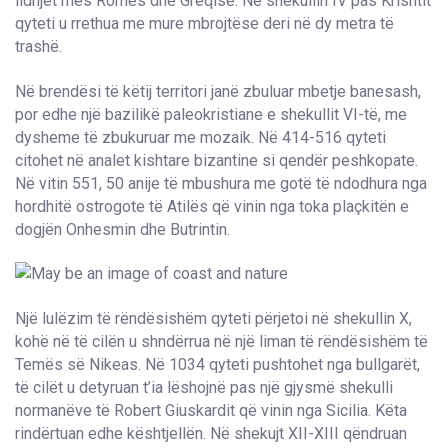
lidhjet mes Romës dhe Greqisë. Në shekullin IV pas Krishtit
qyteti u rrethua me mure mbrojtëse deri në dy metra të
trashë.
Në brendësi të këtij territori janë zbuluar mbetje banesash,
por edhe një bazilikë paleokristiane e shekullit VI-të, me
dysheme të zbukuruar me mozaik. Në 414-516 qyteti
citohet në analet kishtare bizantine si qendër peshkopate.
Në vitin 551, 50 anije të mbushura me gotë të ndodhura nga
hordhitë ostrogote të Atilës që vinin nga toka plaçkitën e
dogjën Onhesmin dhe Butrintin.
Një lulëzim të rëndësishëm qyteti përjetoi në shekullin X,
kohë në të cilën u shndërrua në një liman të rëndësishëm të
Temës së Nikeas. Në 1034 qyteti pushtohet nga bullgarët,
të cilët u detyruan t’ia lëshojnë pas një gjysmë shekulli
normanëve të Robert Giuskardit që vinin nga Sicilia. Këta
rindërtuan edhe kështjellën. Në shekujt XII-XIII qëndruan