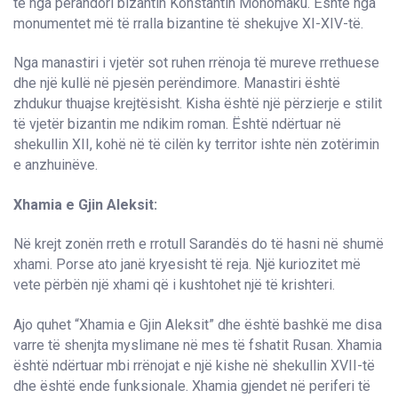
të nga perandori bizantin Konstantin Monomaku. Është nga
monumentet më të rralla bizantine të shekujve XI-XIV-të.
Nga manastiri i vjetër sot ruhen rrënoja të mureve rrethuese
dhe një kullë në pjesën perëndimore. Manastiri është
zhdukur thuajse krejtësisht. Kisha është një përzierje e stilit
të vjetër bizantin me ndikim roman. Është ndërtuar në
shekullin XII, kohë në të cilën ky territor ishte nën zotërimin
e anzhuinëve.
Xhamia e Gjin Aleksit:
Në krejt zonën rreth e rrotull Sarandës do të hasni në shumë
xhami. Porse ato janë kryesisht të reja. Një kuriozitet më
vete përbën një xhami që i kushtohet një të krishteri.
Ajo quhet “Xhamia e Gjin Aleksit” dhe është bashkë me disa
varre të shenjta myslimane në mes të fshatit Rusan. Xhamia
është ndërtuar mbi rrënojat e një kishe në shekullin XVII-të
dhe është ende funksionale. Xhamia gjendet në periferi të