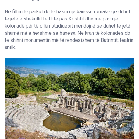
Në fillim të parkut do të hasni një banesë romake që duhet
të jetë e shekullit të II-të pas Krishtit dhe më pas një
kolonadë për të cilën studiuesit mendojnë se duhet të jetë
shumë më e hershme se banesa. Në krah të kolonadës do
të shihni monumentin më të rëndësishëm të Butrintit, teatrin
antik.