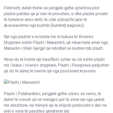
Fillimisht, duhet thënë se përgjatë gjithë qytetit ka plot
plazhe publike që ja vlen të provohen, si dhe plazhe private
të hoteleve anës detit, të cilat sidoqoftë janë të
aksesueshme nga kushdo (kundrejt pagesës).
Një nga plazhet e kristalta më të bukura të Rivierës
Shqiptare është Plazhi i Manastirit, që mban këtë emër nga
Manastiri i Shën Gjergjit që ndodhet në kodrën mbi plazh.
Nëse do të kishte një klasifikim zyrtar se cili është plazhi
më i bukur i rivierës shqiptare, Plazhi i Pasqyrave padyshim
që do të duhej të merrte një nga pozicionet kryesore.
Plazhi i Pulëbardhës, përgjatë gjithë stinës së verës, të
duhet të nisesh që në mëngjes për të zënë një nga çadrat
me shezllone, në mënyrë që ta shijosh plotësisht e deri në
orët e vona të pasdites qëndrimin aty.