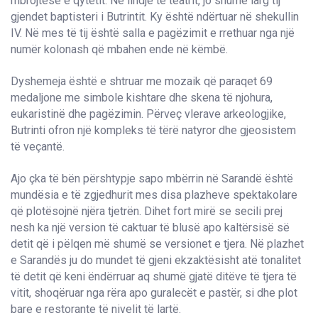
mbrojtëse e qytetit. Në lindje të teatrit, jo shumë larg tij
gjendet baptisteri i Butrintit. Ky është ndërtuar në shekullin
IV. Në mes të tij është salla e pagëzimit e rrethuar nga një
numër kolonash që mbahen ende në këmbë.
Dyshemeja është e shtruar me mozaik që paraqet 69
medaljone me simbole kishtare dhe skena të njohura,
eukaristinë dhe pagëzimin. Përveç vlerave arkeologjike,
Butrinti ofron një kompleks të tërë natyror dhe gjeosistem
të veçantë.
Ajo çka të bën përshtypje sapo mbërrin në Sarandë është
mundësia e të zgjedhurit mes disa plazheve spektakolare
që plotësojnë njëra tjetrën. Dihet fort mirë se secili prej
nesh ka një version të caktuar të blusë apo kaltërsisë së
detit që i pëlqen më shumë se versionet e tjera. Në plazhet
e Sarandës ju do mundet të gjeni ekzaktësisht atë tonalitet
të detit që keni ëndërruar aq shumë gjatë ditëve të tjera të
vitit, shoqëruar nga rëra apo guralecët e pastër, si dhe plot
bare e restorante të nivelit të lartë.