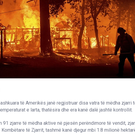
1
ashkuara të Amerikës janë regjistruar disa vatra të mëdha zjarri të
mperaturat e larta, thatësira dhe era kanë dalë jashtë kontrollit.
 91 zjarre të mëdha aktive në pjesën perëndimore të vendit, zjarr
Kombëtare të Zjarrit, tashmë kanë djegur mbi 1.8 milionë hektar