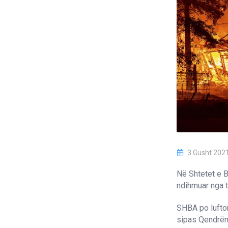
3 Gusht 202
Në Shtetet e B
ndihmuar nga te
SHBA po lufton
sipas Qendrën 