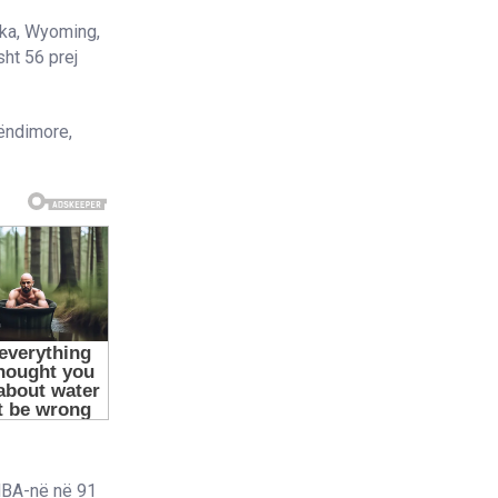
ska, Wyoming,
ht 56 prej
ëndimore,
SHBA-në në 91