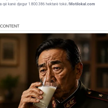
a që kanë djegur 1.800.386 hektarë tokë./
Motilokal.com