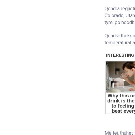
Qendra regjist
Colorado, Utah
tyre, po ndodh
Qendra thekso
temperaturat ar
Më tej, thuhet