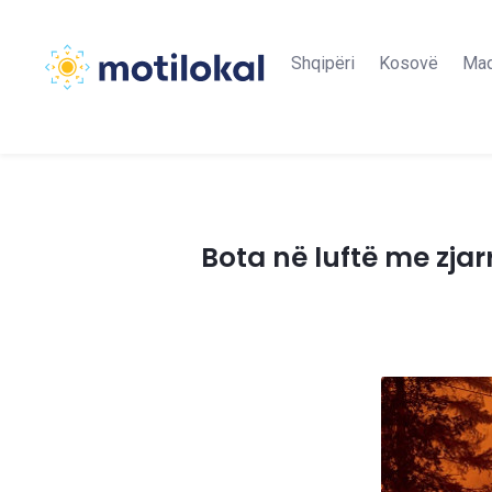
Shqipëri
Kosovë
Maq
Bota në luftë me zjar