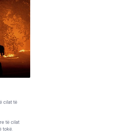
 cilat të
e të cilat
ë tokë.