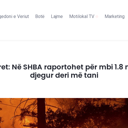
edoni e Veriut
Botë
Lajme
Motilokal TV
Marketing
ret: Në SHBA raportohet për mbi 1.8 
djegur deri më tani