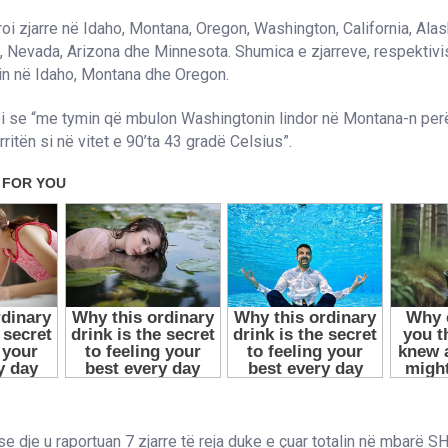
roi zjarre në Idaho, Montana, Oregon, Washington, California, Ala
, Nevada, Arizona dhe Minnesota. Shumica e zjarreve, respektivis
in në Idaho, Montana dhe Oregon.
i se “me tymin që mbulon Washingtonin lindor në Montana-n per
ritën si në vitet e 90’ta 43 gradë Celsius”.
 se dje u raportuan 7 zjarre të reja duke e çuar totalin në mbarë 