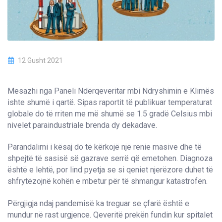
12 Gusht 2021
Mesazhi nga Paneli Ndërqeveritar mbi Ndryshimin e Klimës
ishte shumë i qartë. Sipas raportit të publikuar temperaturat
globale do të rriten me më shumë se 1.5 gradë Celsius mbi
nivelet paraindustriale brenda dy dekadave.
Parandalimi i kësaj do të kërkojë një rënie masive dhe të
shpejtë të sasisë së gazrave serrë që emetohen. Diagnoza
është e lehtë, por lind pyetja se si qeniet njerëzore duhet të
shfrytëzojnë kohën e mbetur për të shmangur katastrofën.
Përgjigja ndaj pandemisë ka treguar se çfarë është e
mundur në rast urgjence. Qeveritë prekën fundin kur spitalet