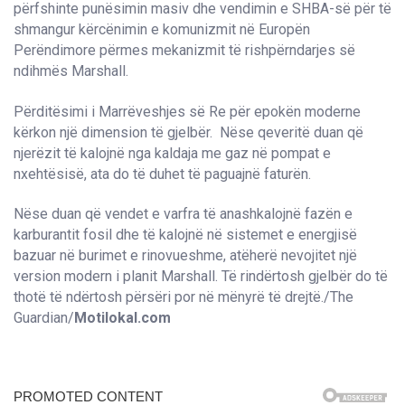
përfshinte punësimin masiv dhe vendimin e SHBA-së për të
shmangur kërcënimin e komunizmit në Europën
Perëndimore përmes mekanizmit të rishpërndarjes së
ndihmës Marshall.
Përditësimi i Marrëveshjes së Re për epokën moderne
kërkon një dimension të gjelbër. Nëse qeveritë duan që
njerëzit të kalojnë nga kaldaja me gaz në pompat e
nxehtësisë, ata do të duhet të paguajnë faturën.
Nëse duan që vendet e varfra të anashkalojnë fazën e
karburantit fosil dhe të kalojnë në sistemet e energjisë
bazuar në burimet e rinovueshme, atëherë nevojitet një
version modern i planit Marshall. Të rindërtosh gjelbër do të
thotë të ndërtosh përsëri por në mënyrë të drejtë./The
Guardian/
Motilokal.com