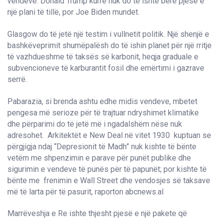
vendeve. Donald Trump kurrë nuk do të ishte bërë pjesë e
një plani të tillë, por Joe Biden mundet.
Glasgow do të jetë një testim i vullnetit politik. Një shenjë e
bashkëveprimit shumëpalësh do të ishin planet për një rritje
të vazhdueshme të taksës së karbonit, heqja graduale e
subvencioneve të karburantit fosil dhe emërtimi i gazrave
serrë.
Pabarazia, si brenda ashtu edhe midis vendeve, mbetet
pengesa më serioze për të trajtuar ndryshimet klimatike
dhe përparimi do të jetë më i ngadalshëm nëse nuk
adresohet. Arkitektët e New Deal në vitet 1930 kuptuan se
përgjigja ndaj “Depresionit të Madh” nuk kishte të bënte
vetëm me shpenzimin e parave për punët publike dhe
sigurimin e vendeve të punës për të papunët; por kishte të
bënte me frenimin e Wall Street dhe vendosjes së taksave
më të larta për të pasurit, raporton abcnews.al
Marrëveshja e Re ishte thjesht pjesë e një pakete që