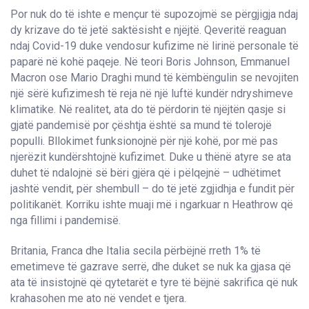
Por nuk do të ishte e mençur të supozojmë se përgjigja ndaj
dy krizave do të jetë saktësisht e njëjtë. Qeveritë reaguan
ndaj Covid-19 duke vendosur kufizime në lirinë personale të
paparë në kohë paqeje. Në teori Boris Johnson, Emmanuel
Macron ose Mario Draghi mund të këmbëngulin se nevojiten
një sërë kufizimesh të reja në një luftë kundër ndryshimeve
klimatike. Në realitet, ata do të përdorin të njëjtën qasje si
gjatë pandemisë por çështja është sa mund të tolerojë
populli. Bllokimet funksionojnë për një kohë, por më pas
njerëzit kundërshtojnë kufizimet. Duke u thënë atyre se ata
duhet të ndalojnë së bëri gjëra që i pëlqejnë – udhëtimet
jashtë vendit, për shembull – do të jetë zgjidhja e fundit për
politikanët. Korriku ishte muaji më i ngarkuar n Heathrow që
nga fillimi i pandemisë.
Britania, Franca dhe Italia secila përbëjnë rreth 1% të
emetimeve të gazrave serrë, dhe duket se nuk ka gjasa që
ata të insistojnë që qytetarët e tyre të bëjnë sakrifica që nuk
krahasohen me ato në vendet e tjera.