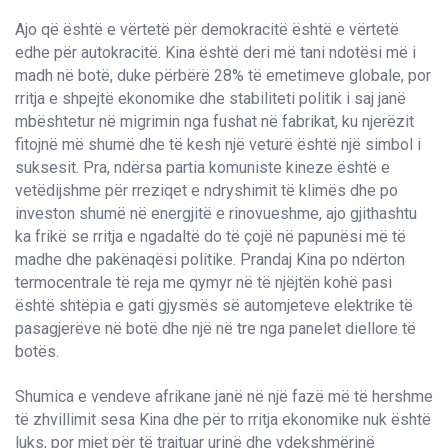
Ajo që është e vërtetë për demokracitë është e vërtetë
edhe për autokracitë. Kina është deri më tani ndotësi më i
madh në botë, duke përbërë 28% të emetimeve globale, por
rritja e shpejtë ekonomike dhe stabiliteti politik i saj janë
mbështetur në migrimin nga fushat në fabrikat, ku njerëzit
fitojnë më shumë dhe të kesh një veturë është një simbol i
suksesit. Pra, ndërsa partia komuniste kineze është e
vetëdijshme për rreziqet e ndryshimit të klimës dhe po
investon shumë në energjitë e rinovueshme, ajo gjithashtu
ka frikë se rritja e ngadaltë do të çojë në papunësi më të
madhe dhe pakënaqësi politike. Prandaj Kina po ndërton
termocentrale të reja me qymyr në të njëjtën kohë pasi
është shtëpia e gati gjysmës së automjeteve elektrike të
pasagjerëve në botë dhe një në tre nga panelet diellore të
botës.
Shumica e vendeve afrikane janë në një fazë më të hershme
të zhvillimit sesa Kina dhe për to rritja ekonomike nuk është
luks, por mjet për të trajtuar urinë dhe vdekshmërinë