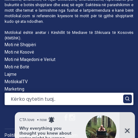
bukuritë e botës shqiptare dhe asaj së egër. Saktësia në parashikimin e
motit dhe temat e larmishme nga fushat e lartpërmendura e kanë bërë
motilokal.com
si referencën kryesore të motit për të gjithë shqiptarët
kudo që ata ndodhen.
Motilokal është anëtar i
Këshillit të Mediave të Shkruara të Kosovës
(KMShK).
Moti në Shqipëri
Moti në Kosovë
Moti në Maqedoni e Veriut
Moti në Botë
Lajme
MotilokalTV
Marketing
Politika e privatësisë
|
by: TROKIT.com