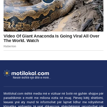
Nesër është një ditë e mirë...
Motilokal.com është media më e vizituar në botë në gjuhën shqipe për
parashikimin e motit me miliona vizita në muaj. Përveç këtij shërbimi,
lexuesi ynë aty mund të informohet për lajmet lidhur me ndryshimet
klimatike, ambientin, të rejat shkencore, shëndetësinë, reportazhet për