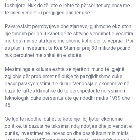
foshnjore. Nuk do të jetë e lehtë të përsëritet urgjenca me
të cilën vendet iu përgjigjën pandemisë.
Pavarësisht përmbytjeve dhe zjarreve, gjithmonë ekziston
një tundim për politikanët që të shtyjnë vendimet e vështira
me besimin se ata kanë më shumë kohë për të vepruar. Por
as plani i investimit të Keir Starmer prej 30 miliardë paund
nuk përputhet me shkallën e sfidës.
Mësimi nga e kaluara është se njerëzit mund të gjejnë
zgjidhje për problemet në dukje të pazgjidhshme duke
pasur parasysh stimujt e duhur. Vendosja e ekonomive në
baza të luftës klimatike do të përshpejtonte ndryshimin
teknologjik, duke përsëritur atë që ndodhi midis 1939 dhe
45.
Që kjo të ndodhë, duhet të ketë një lloj tjetër ekonomie
politike, të bazuar në taksimin ndaj ndotjes dhe jo vendet e
punës, investimet në inovacion dhe bashkëpunimin midis