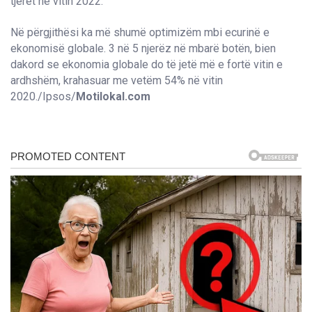
tjerët në vitin 2022.
Në përgjithësi ka më shumë optimizëm mbi ecurinë e
ekonomisë globale. 3 në 5 njerëz në mbarë botën, bien
dakord se ekonomia globale do të jetë më e fortë vitin e
ardhshëm, krahasuar me vetëm 54% në vitin
2020./Ipsos/
Motilokal.com