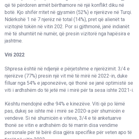
që të përdoren armët bërthamore në një konflikt diku në
botë. Kjo shifër rritet në gjysmën (52%) e njerëzve në Turqi.
Ndërkohë 1 në 7 njerëz në total (14%), pret që alienët ta
vizitojnë tokën në vitin 202. Por si gjithmonë, janë indianët
më të shumtët në numër, që presin vizitorë nga hapësira e
jashtme.
Viti 2022
Shpresa është në ndjenjë e përjetshme e njerëzimit. 3/4 e
njerëzve (77%) presin një vit më të mirë në 2022-in, duke
filluar nga 54% e japonezëve, që thonë se janë optimistë se
viti i ardhshëm do të jetë më i mirë për ta sesa ishte 2021-i.
Kështu mendojnë edhe 94% e kinezëve. Viti që po lëmë
pas, dukej se ishte më i mirë se 2020-a për shumicën e
vendeve. Si në shumicën e viteve, 3/4 e të anketuarve
thonë se vitin e ardhshëm do të marrin disa vendime
personale për të bërë disa gjëra specifike për veten apo të