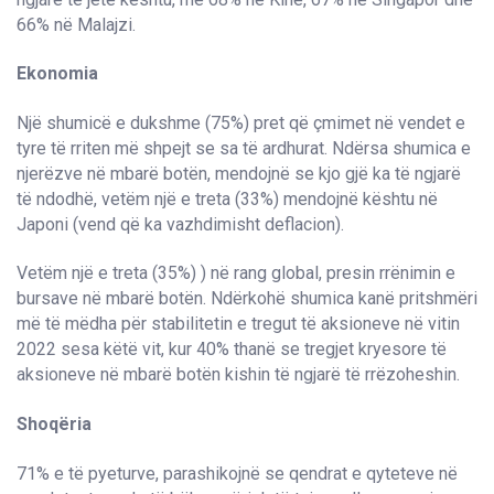
66% në Malajzi.
Ekonomia
Një shumicë e dukshme (75%) pret që çmimet në vendet e
tyre të rriten më shpejt se sa të ardhurat. Ndërsa shumica e
njerëzve në mbarë botën, mendojnë se kjo gjë ka të ngjarë
të ndodhë, vetëm një e treta (33%) mendojnë kështu në
Japoni (vend që ka vazhdimisht deflacion).
Vetëm një e treta (35%) ) në rang global, presin rrënimin e
bursave në mbarë botën. Ndërkohë shumica kanë pritshmëri
më të mëdha për stabilitetin e tregut të aksioneve në vitin
2022 sesa këtë vit, kur 40% thanë se tregjet kryesore të
aksioneve në mbarë botën kishin të ngjarë të rrëzoheshin.
Shoqëria
71% e të pyeturve, parashikojnë se qendrat e qyteteve në