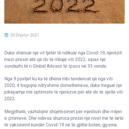
30 Dhjetor 2021
Duke shënuar një vit tjetër të ndikuar nga Covid-19, njerëzit
mezi presin atë që do të mbajë viti 2022, sipas një
sondazhi të ri Global Advisor të Ipsos në 33 vende.
Nga 9 pyetjet ku ka të dhëna mbi tendencat që nga viti
2020, 4 tregojnë ndryshime domethënëse, duke treguar një
pikëpamje më optimiste të njerëzve për atë do të sjellë viti
2022.
Megjithatë, vazhdojnë shqetësimet për mjedisin dhe rritjen
e çmimeve. Dhe ndërsa shumica presin një nivel më të lartë
të vaksinimit kundër Covid-19 në të gjithë botën, gjysma