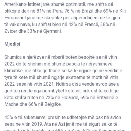
Amerikano-latinët janë shumë optimistë, me shifra që
shkojnë deri në 81% në Peru, 76 % në Brazil dhe 69% në Kili.
Evropianët janë më skeptikë për shpërndarjen më të gjerë
të vaksinave, ku shifrat bien në 42% në Francë, 38% në
Zvicër dhe 33% në Gjermani.
Mjedisi
Shumica e njerëzve në mbarë botën besojnë se në vitin
2022 do të shohim më shumë pasoja të ndryshimeve
klimatike, me 60% që thonë se ka të ngjarë që në vendin e
tyre të ketë më shumë ngjarje ekstreme të motit në vitin
2022 sesa në vitin 2021. Ndërsa disa vende evropiane u
goditën rëndë nga përmbytjet këtë vit, nuk është çudi që
këto shifra rriten në 72% në Holandë, 69% në Britaninë e
Madhe dhe 66% në Belgjikë.
45% e të anketuarve, presin të udhëtojnë më pak në avion
sesa në vitin 2019. Ata në Azi janë më të sigurt se ka të
ngjarë të jetë kështu, me 68% në Kinë, 67% në Singapor dhe