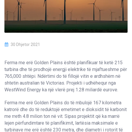
30 Dhjetor 2021
Ferma me erë Golden Plains është planifikuar të ketë 215
turbina dhe të prodhojë energji elektrike të mjaftueshme për
765,000 shtëpi. Ndërtimi do të fillojë vitin e ardhshëm në
shtetin australian të Victorias. Projekti i udhëhequr nga
WestWind Energy ka një vlerë prej 1.28 miliardë eurove.
Ferma me erë Golden Plains do të mbulojë 167 kilometra
katrorë dhe do të reduktojë emetimet e dioksidit të karbonit
me rreth 4.8 milion ton në vit. Sipas projektit që ka marrë
lejen përfundimtare të planifikimit, lartësia maksimale e
turbinave me erë është 230 metra, dhe diametri i rotorit të