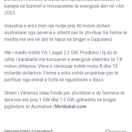
kalojnë në burimet e rinovueshme të energjisë deri në vitin
2025.
Industria e erës mori një nxitje prej 40 milion dollarë
australianë nga qeveria e shtetit për të zhvilluar tre ferma të
mëdha me erë në det të hapur në brigjet e Gippsland.
Më i madhi është Ylli i Jugut 2.2 GW. Prodhimi i tij do të
ishte i barabartë me konsumin e energjisë elektrike të 1.8
milion shtëpive. Vlera e vlerësuar është midis 8 dhe 10
miliardë dollarëve. Ferma e erës është projektuar për të
përfituar nga erërat e forta në ngushticën e Bass.
Shteti i Viktorias ndau fonde për zhvillimin e dy fermave të
tjera me erë prej 1 GW dhe 1.5 GW, gjithashtu në brigjet
juglindore të Australisë./
Motilokal.com