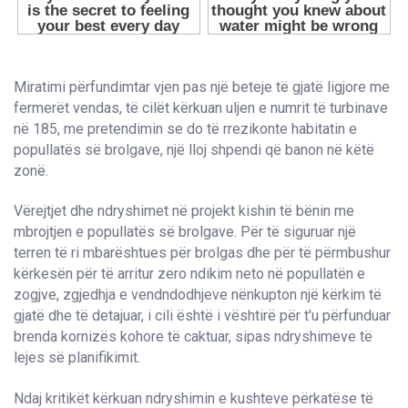
Miratimi përfundimtar vjen pas një beteje të gjatë ligjore me
fermerët vendas, të cilët kërkuan uljen e numrit të turbinave
në 185, me pretendimin se do të rrezikonte habitatin e
popullatës së brolgave, një lloj shpendi që banon në këtë
zonë.
Vërejtjet dhe ndryshimet në projekt kishin të bënin me
mbrojtjen e popullatës së brolgave. Për të siguruar një
terren të ri mbarështues për brolgas dhe për të përmbushur
kërkesën për të arritur zero ndikim neto në popullatën e
zogjve, zgjedhja e vendndodhjeve nënkupton një kërkim të
gjatë dhe të detajuar, i cili është i vështirë për t'u përfunduar
brenda kornizës kohore të caktuar, sipas ndryshimeve të
lejes së planifikimit.
Ndaj kritikët kërkuan ndryshimin e kushteve përkatëse të