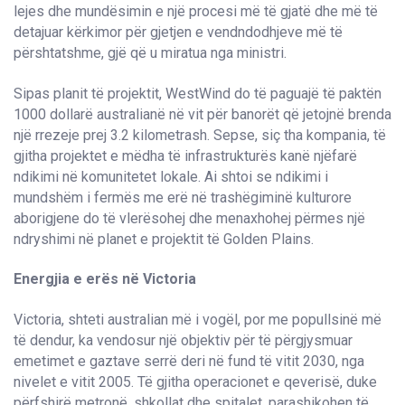
lejes dhe mundësimin e një procesi më të gjatë dhe më të
detajuar kërkimor për gjetjen e vendndodhjeve më të
përshtatshme, gjë që u miratua nga ministri.
Sipas planit të projektit, WestWind do të paguajë të paktën
1000 dollarë australianë në vit për banorët që jetojnë brenda
një rrezeje prej 3.2 kilometrash. Sepse, siç tha kompania, të
gjitha projektet e mëdha të infrastrukturës kanë njëfarë
ndikimi në komunitetet lokale. Ai shtoi se ndikimi i
mundshëm i fermës me erë në trashëgiminë kulturore
aborigjene do të vlerësohej dhe menaxhohej përmes një
ndryshimi në planet e projektit të Golden Plains.
Energjia e erës në Victoria
Victoria, shteti australian më i vogël, por me popullsinë më
të dendur, ka vendosur një objektiv për të përgjysmuar
emetimet e gaztave serrë deri në fund të vitit 2030, nga
nivelet e vitit 2005. Të gjitha operacionet e qeverisë, duke
përfshirë metronë, shkollat dhe spitalet, parashikohen të