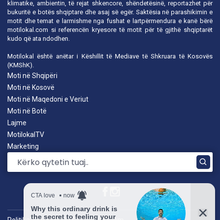
klimatike, ambientin, të rejat shkencore, shëndetësinë, reportazhet për
bukuritë e botës shqiptare dhe asaj së egër. Saktësia në parashikimin e
motit dhe temat e larmishme nga fushat e lartpërmendura e kanë bërë
motilokal.com
si referencën kryesore të motit për të gjithë shqiptarët
kudo që ata ndodhen.
Motilokal është anëtar i
Këshillit të Mediave të Shkruara të Kosovës
(KMShK).
Moti në Shqipëri
Moti në Kosovë
Moti në Maqedoni e Veriut
Moti në Botë
Lajme
MotilokalTV
Marketing