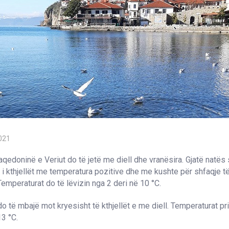
021
qedoninë e Veriut do të jetë me diell dhe vranësira. Gjatë natës s
ë i kthjellët me temperatura pozitive dhe me kushte për shfaqje t
Temperaturat do të lëvizin nga 2 deri në 10 °C.
o të mbajë mot kryesisht të kthjellët e me diell. Temperaturat prit
13 °C.