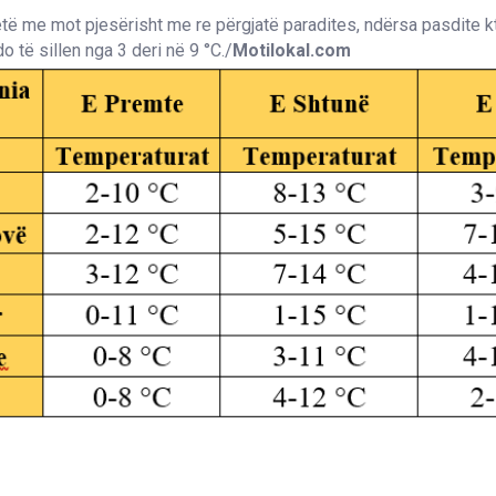
jetë me mot pjesërisht me re përgjatë paradites, ndërsa pasdite kt
o të sillen nga 3 deri në 9 °C./
Motilokal.com