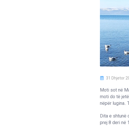
31 Dhjetor 2
Moti sot në Ma
moti do të jet
nëpër lugina.. 
Dita e shtunë d
prej 8 deri në 