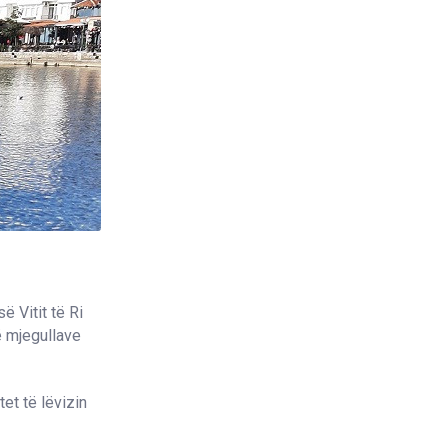
ë Vitit të Ri
ë mjegullave
et të lëvizin