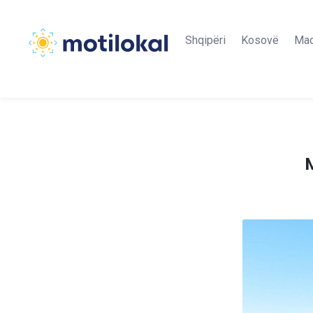
Shqipëri
Kosovë
Maq