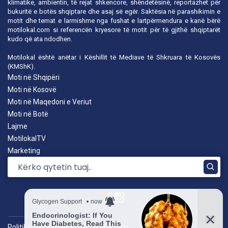
klimatike, ambientin, të rejat shkencore, shëndetësinë, reportazhet për
bukuritë e botës shqiptare dhe asaj së egër. Saktësia në parashikimin e
motit dhe temat e larmishme nga fushat e lartpërmendura e kanë bërë
motilokal.com
si referencën kryesore të motit për të gjithë shqiptarët
kudo që ata ndodhen.
Motilokal është anëtar i
Këshillit të Mediave të Shkruara të Kosovës
(KMShK).
Moti në Shqipëri
Moti në Kosovë
Moti në Maqedoni e Veriut
Moti në Botë
Lajme
MotilokalTV
Marketing
Politika e privatësisë
|
by: TROKIT.com