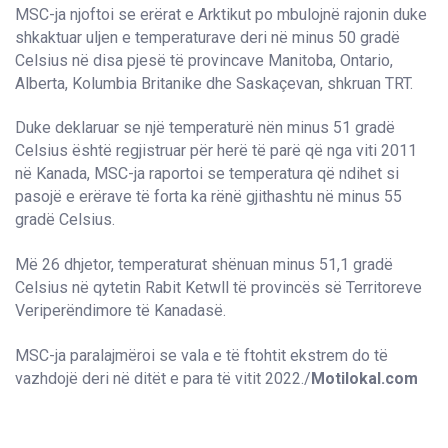
MSC-ja njoftoi se erërat e Arktikut po mbulojnë rajonin duke
shkaktuar uljen e temperaturave deri në minus 50 gradë
Celsius në disa pjesë të provincave Manitoba, Ontario,
Alberta, Kolumbia Britanike dhe Saskaçevan, shkruan TRT.
Duke deklaruar se një temperaturë nën minus 51 gradë
Celsius është regjistruar për herë të parë që nga viti 2011
në Kanada, MSC-ja raportoi se temperatura që ndihet si
pasojë e erërave të forta ka rënë gjithashtu në minus 55
gradë Celsius.
Më 26 dhjetor, temperaturat shënuan minus 51,1 gradë
Celsius në qytetin Rabit Ketwll të provincës së Territoreve
Veriperëndimore të Kanadasë.
MSC-ja paralajmëroi se vala e të ftohtit ekstrem do të
vazhdojë deri në ditët e para të vitit 2022./
Motilokal.com