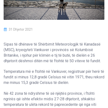
31 Dhjetor 2021
Sipas të dhënave të Shërbimit Meteorologjik të Kanadasë
(MSC), kryeqyteti Vankuver i provincës së Kolumbisë
Britanike, i njohur për klimën e tij të butë, të dielën e 26
dhjetorit dëshmoi ditën më të ftohtë të 50 viteve të fundit.
Temperatura më e ftohtë në Vankuver, regjistruar për herë të
fundit si minus 12,8 gradë Celsius në vitin 1971, theu rekord
me minus 15,3 gradë Celsius të dielën.
Në 42 zona të ndryshme të së njëjtës province, i ftohti
ngrirës që ishte efektiv midis 27-28 dhjetorit, shkaktoi
temperatura të ulëta rekord të paprecedente që nga viti