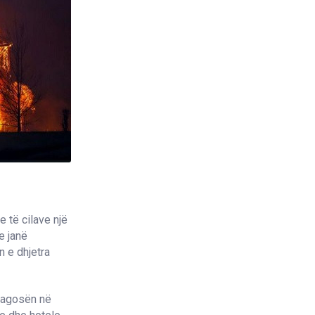
 të cilave një
e janë
n e dhjetra
plagosën në