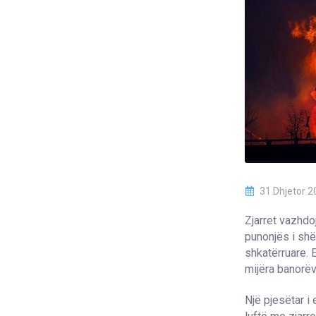
31 Dhjetor 2
Zjarret vazhdo
punonjës i shë
shkatërruare. 
mijëra banorëv
Një pjesëtar i