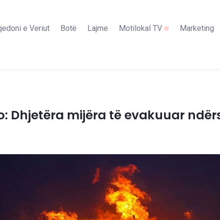
edoni e Veriut
Botë
Lajme
Motilokal TV
Marketing
o: Dhjetëra mijëra të evakuuar ndë