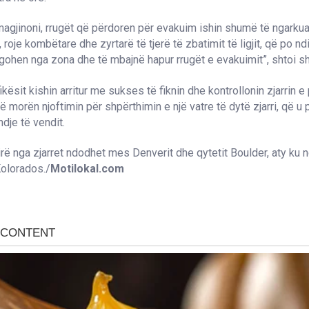
magjinoni, rrugët që përdoren për evakuim ishin shumë të ngarku
, roje kombëtare dhe zyrtarë të tjerë të zbatimit të ligjit, që po n
rgohen nga zona dhe të mbajnë hapur rrugët e evakuimit”, shtoi she
fikësit kishin arritur me sukses të fiknin dhe kontrollonin zjarrin e
 morën njoftimin për shpërthimin e një vatre të dytë zjarri, që u
ndje të vendit.
rë nga zjarret ndodhet mes Denverit dhe qytetit Boulder, aty ku 
Kolorados./
Motilokal.com