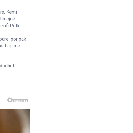
ara. Kemi
dihmojnë
rifi Pelle.
 parë, por pak
 përhap me
ndodhet