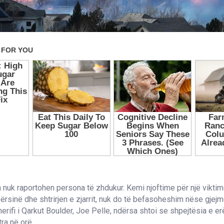
nuk raportohen persona të zhdukur. Kemi njoftime për një vikti
rsinë dhe shtrirjen e zjarrit, nuk do të befasoheshim nëse gje
herifi i Qarkut Boulder, Joe Pelle, ndërsa shtoi se shpejtësia e er
ra në orë.