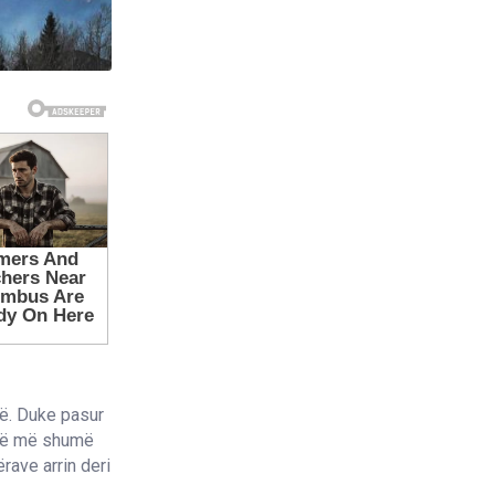
më. Duke pasur
jmë më shumë
ërave arrin deri