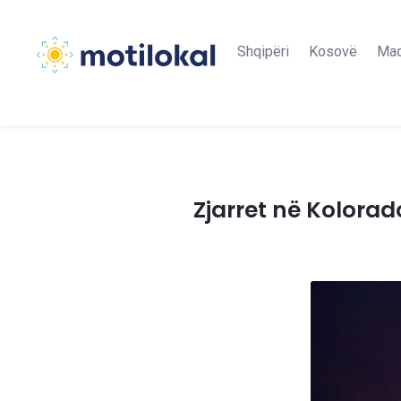
Shqipëri
Kosovë
Maq
Zjarret në Kolorad