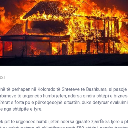
021
jnë të përhapen në Kolorado të Shteteve të Bashkuara, si pasojë e
rbimeve të urgjencës humbi jetën, ndërsa qindra shtëpi e biznes
Erërat e forta po e përkeqësojnë situatën, duke detyruar evakuimi
e nga shtëpitë e tyre.
 ekipit të urgjencës humbi jetën ndërsa gjashtë zjarrfikës tjerë u 