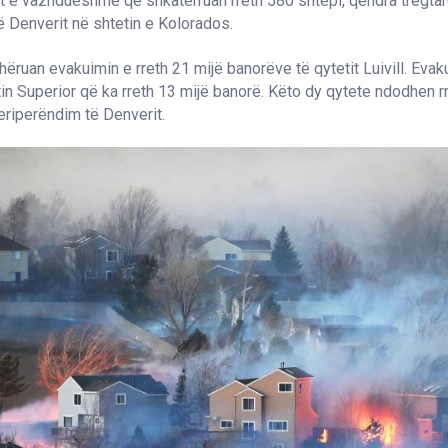
et e vazhdueshme që shkatërruan rreth 580 shtëpi, qendra tregta
të Denverit në shtetin e Kolorados.
dhëruan evakuimin e rreth 21 mijë banorëve të qytetit Luivill. Evak
in Superior që ka rreth 13 mijë banorë. Këto dy qytete ndodhen r
eriperëndim të Denverit.