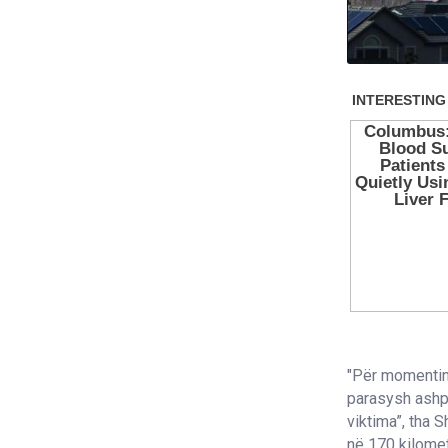
"Për momentin 
parasysh ashpë
viktima”, tha S
në 170 kilomet