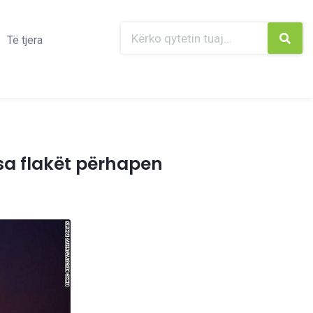
Të tjera
rsa flakët përhapen