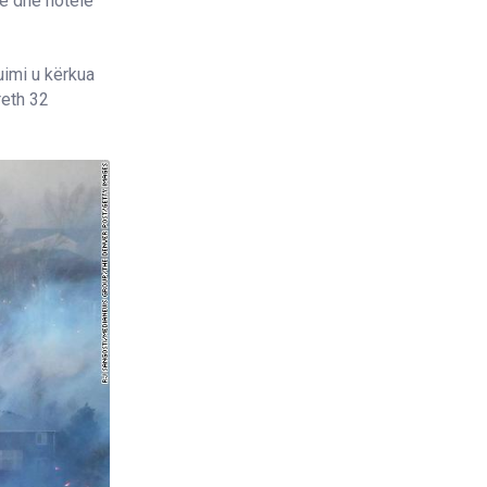
re dhe hotele
uimi u kërkua
reth 32