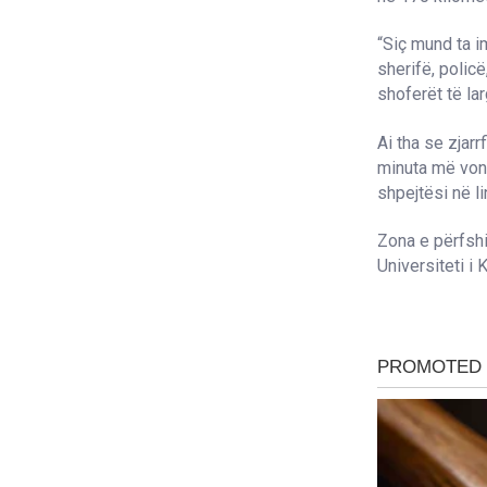
“Siç mund ta i
sherifë, policë
shoferët të la
Ai tha se zjarr
minuta më vonë
shpejtësi në li
Zona e përfshi
Universiteti i 