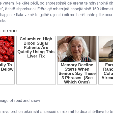
ë vetëm. Në këtë pikë, po shpresojmë që erërat të ndryshojnë dh
rë”, është shprehur ai. Erëra që mbërrijnë shpejtësinë 169 kilomet
hapjen e flakëve në të gjithë rajonit i cili më herët ishte pllakosur
rike.
rreve erdhën pikërisht si pasojë e rrëzimit të disa shtyllave të te