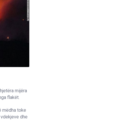
hjetëra mijëra
nga flakët.
të mëdha toke
e vdekjeve dhe