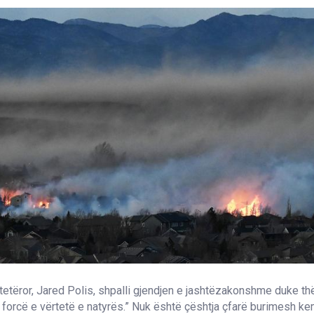
tetëror, Jared Polis, shpalli gjendjen e jashtëzakonshme duke t
jë forcë e vërtetë e natyrës.” Nuk është çështja çfarë burimesh kem