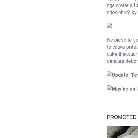
nga erërat e f
ndonjëherë ky s
Në pjesë të tj
të cilave prit
duke theksuar
dendura dëbor