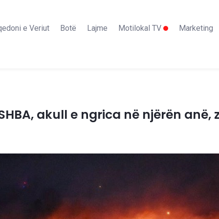
edoni e Veriut
Botë
Lajme
Motilokal TV
Marketing
HBA, akull e ngrica në njërën anë, z