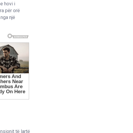
e hovi i
ra për orë
 nga një
nsionit të lartë