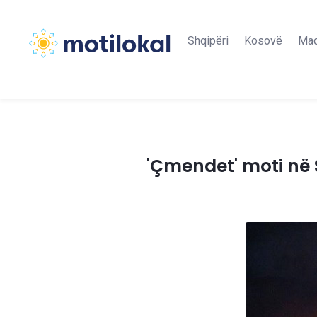
Shqipëri
Kosovë
Maq
'Çmendet' moti në S