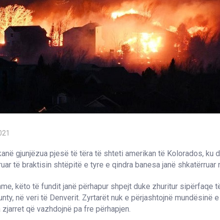
021
 kanë gjunjëzua pjesë të tëra të shteti amerikan të Kolorados, ku d
uar të braktisin shtëpitë e tyre e qindra banesa janë shkatërruar 
e, këto të fundit janë përhapur shpejt duke zhuritur sipërfaqe 
nty, në veri të Denverit. Zyrtarët nuk e përjashtojnë mundësinë 
zjarret që vazhdojnë pa fre përhapjen.