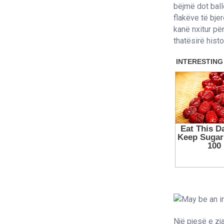
bëjmë dot ball
flakëve të bje
kanë nxitur për
thatësirë histo
Një pjesë e zja