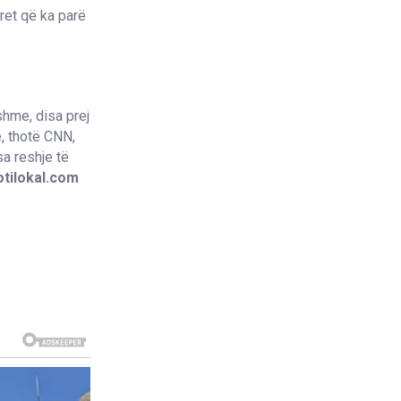
ret që ka parë
shme, disa prej
ë, thotë CNN,
a reshje të
tilokal.com