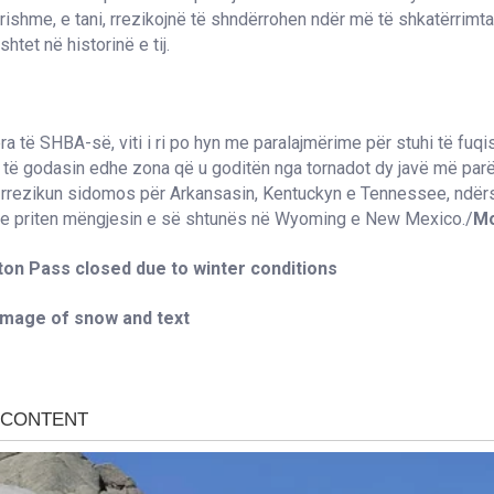
urishme, e tani, rrezikojnë të shndërrohen ndër më të shkatërrimta
htet në historinë e tij.
era të SHBA-së, viti i ri po hyn me paralajmërime për stuhi të fuqi
et të godasin edhe zona që u goditën nga tornadot dy javë më par
 rrezikun sidomos për Arkansasin, Kentuckyn e Tennessee, ndërs
e priten mëngjesin e së shtunës në Wyoming e New Mexico./
Mo