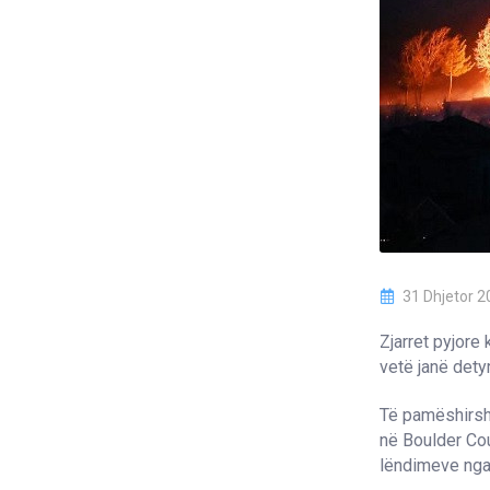
31 Dhjetor 2
Zjarret pyjore
vetë janë detyr
Të pamëshirshm
në Boulder Cou
lëndimeve nga 